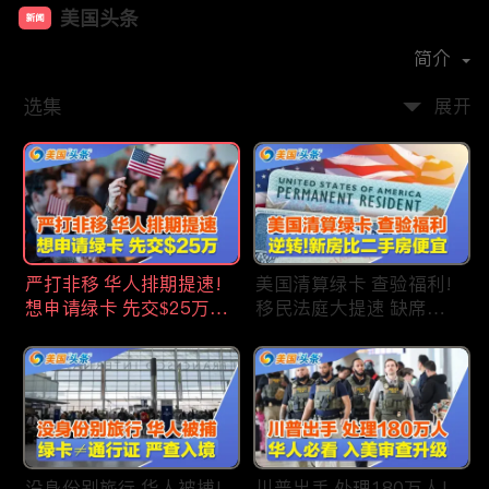
美国头条
新闻
首播时间：
2020-09
简介
选集
展开
严打非移 华人排期提速!
美国清算绿卡 查验福利!
想申请绿卡 先交$25万!
移民法庭大提速 缺席庭
申请美国福利 拒批暴增!
审人数激增!首次逆转 美
中国赴美留学签证 大减
国新房比二手房便宜!ICE
46%!中国人赴美买房 首
便衣突袭机场 加州城市
选加州!
成重灾区!万物涨价 华人
生活成本飙升!
没身份别旅行 华人被捕!
川普出手 处理180万人!