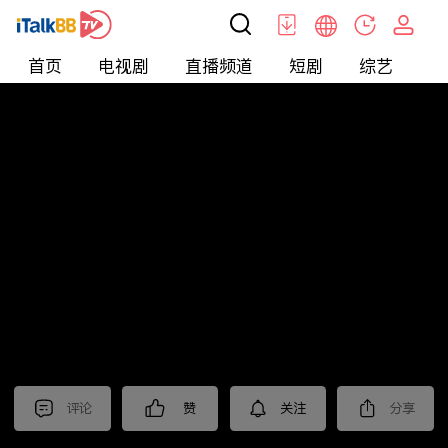
首页
电视剧
直播频道
短剧
综艺
电
北美
>
新闻
>
美国头条
评论
赞
关注
分享