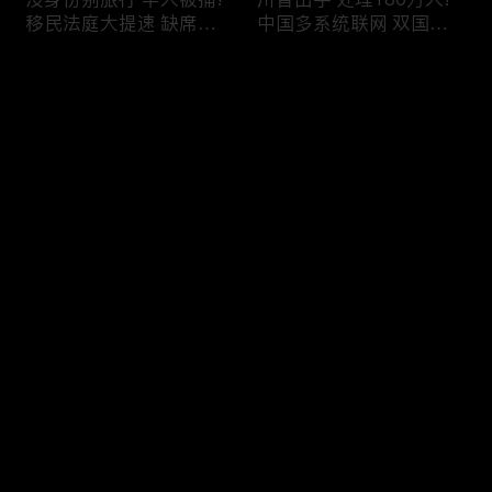
移民法庭大提速 缺席庭
中国多系统联网 双国籍
审人数激增!绿卡≠通行证
管理收紧!华人必看 入美
华人返美被查!隐瞒党员
审查升级!FBI突袭南加 事
评论
身份 华男入美被捕!多家
关华人老板!美国航空安
航司提高退款门槛!
全亮红灯!
您还没有登录，请先登录
有犯罪记录 绿卡也不保!
ICE扫荡 华人寄望庇护!酒
登录
灭门惨案真相浮出水面
驾一次 美国身份没了!顶
一家8口经历了啥!被ICE
尖科学家 美国大逃离!被
抓捕时还手 华人或坐牢8
驱逐华男返美 搞诈骗被
年!华人坐拥12处房产 全
捕!大地震警报再响 损失
最新评论
最热
/
最新
被没收!旅游签打工 华女
可能破万亿!
被逮捕!
快来抢沙发～
社区爆发枪案 华人被捕!
美国掀入籍清查风暴!持
执法升级 美国机场频现
美国护照冒充中国身份
逮捕!中国有钱人 好日子
华人当心了!出境美国带
到头!中美直飞航班 每周
现金 当场被捕!一家8口惨