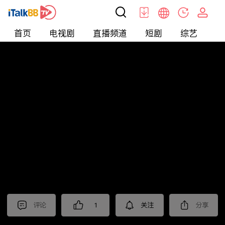
首页
电视剧
直播频道
短剧
综艺
电
北美
>
新闻
>
美国头条
评论
1
关注
分享