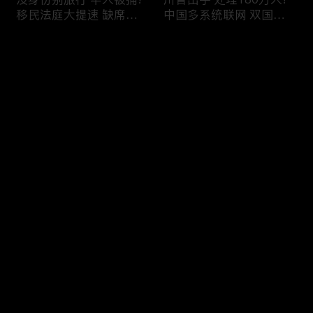
移民法庭大提速 缺席庭
中国多系统联网 双国籍
审人数激增!绿卡≠通行证
管理收紧!华人必看 入美
华人返美被查!隐瞒党员
审查升级!FBI突袭南加 事
评论
身份 华男入美被捕!多家
关华人老板!美国航空安
航司提高退款门槛!
全亮红灯!
您还没有登录，请先登录
有犯罪记录 绿卡也不保!
ICE扫荡 华人寄望庇护!酒
登录
灭门惨案真相浮出水面
驾一次 美国身份没了!顶
一家8口经历了啥!被ICE
尖科学家 美国大逃离!被
抓捕时还手 华人或坐牢8
驱逐华男返美 搞诈骗被
年!华人坐拥12处房产 全
捕!大地震警报再响 损失
最新评论
最热
/
最新
被没收!旅游签打工 华女
可能破万亿!
被逮捕!
快来抢沙发～
社区爆发枪案 华人被捕!
美国掀入籍清查风暴!持
执法升级 美国机场频现
美国护照冒充中国身份
逮捕!中国有钱人 好日子
华人当心了!出境美国带
到头!中美直飞航班 每周
现金 当场被捕!一家8口惨