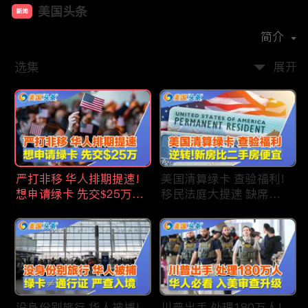
美国头条
新闻
首播时间：
2020-09
简介
选集
展开
严打非移 华人排期提速!
美国清算绿卡 查验福利!
想申请绿卡 先交$25万!
移民法庭大提速 缺席庭
申请美国福利 拒批暴增!
审人数激增!首次逆转 美
中国赴美留学签证 大减
国新房比二手房便宜!ICE
46%!中国人赴美买房 首
便衣突袭机场 加州城市
选加州!
成重灾区!万物涨价 华人
生活成本飙升!
没身份别旅行 华人被捕!
川普出手 处理180万人!