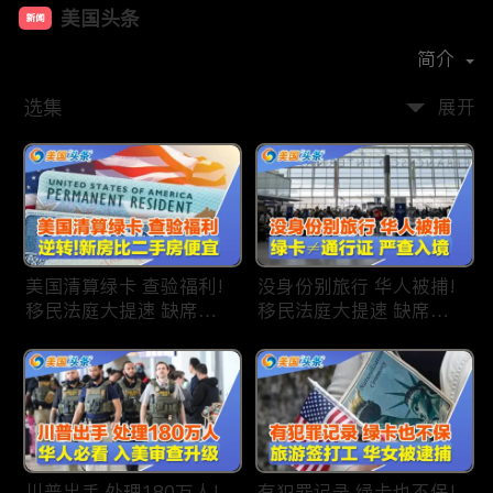
美国头条
新闻
首播时间：
2020-09
简介
选集
展开
美国清算绿卡 查验福利!
没身份别旅行 华人被捕!
移民法庭大提速 缺席庭
移民法庭大提速 缺席庭
审人数激增!首次逆转 美
审人数激增!绿卡≠通行证
国新房比二手房便宜!ICE
华人返美被查!隐瞒党员
便衣突袭机场 加州城市
身份 华男入美被捕!多家
成重灾区!万物涨价 华人
航司提高退款门槛!
生活成本飙升!
川普出手 处理180万人!
有犯罪记录 绿卡也不保!