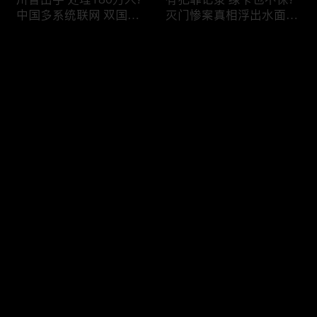
中国多系统联网 双国籍
灭门惨案真相浮出水面
管理收紧!华人必看 入美
一家8口经历了啥!被ICE
审查升级!FBI突袭南加 事
抓捕时还手 华人或坐牢8
评论
关华人老板!美国航空安
年!华人坐拥12处房产 全
全亮红灯!
被没收!旅游签打工 华女
被逮捕!
您还没有登录，请先登录
ICE扫荡 华人寄望庇护!酒
社区爆发枪案 华人被捕!
登录
驾一次 美国身份没了!顶
执法升级 美国机场频现
尖科学家 美国大逃离!被
逮捕!中国有钱人 好日子
驱逐华男返美 搞诈骗被
到头!中美直飞航班 每周
捕!大地震警报再响 损失
额度全满!373人被困机舱
最新评论
最热
/
最新
可能破万亿!
10小时 乘客崩溃!
快来抢沙发～
美国掀入籍清查风暴!持
拒绝遣返 非移面临重罚!
美国护照冒充中国身份
美国食品价格暴涨 华人
华人当心了!出境美国带
靠救济为生!移民申请门
现金 当场被捕!一家8口惨
槛大幅抬高 华人紧急申