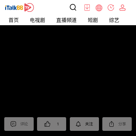
首页
电视剧
直播频道
短剧
综艺
电
北美
>
新闻
>
美国头条
评论
1
关注
分享