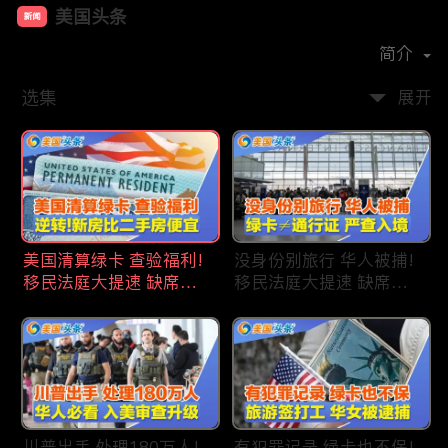
美国头条
新闻
首播时间：
2020-09
简介
选集
展开
美国清算绿卡 查验福利!
没身份别旅行 华人被捕!
移民法庭大提速 缺席庭
移民法庭大提速 缺席庭
审人数激增!首次逆转 美
审人数激增!绿卡≠通行证
国新房比二手房便宜!ICE
华人返美被查!隐瞒党员
便衣突袭机场 加州城市
身份 华男入美被捕!多家
成重灾区!万物涨价 华人
航司提高退款门槛!
生活成本飙升!
川普出手 处理180万人!
有犯罪记录 绿卡也不保!