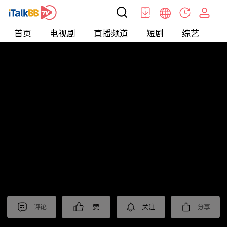
首页
电视剧
直播频道
短剧
综艺
电
北美
>
新闻
>
美国头条
评论
赞
关注
分享