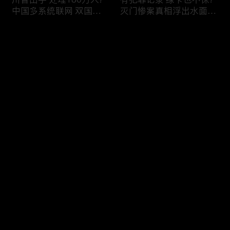
中国多系统联网 双国籍
灭门惨案真相浮出水面
管理收紧!华人必看 入美
一家8口经历了啥!被ICE
审查升级!FBI突袭南加 事
抓捕时还手 华人或坐牢8
评论
关华人老板!美国航空安
年!华人坐拥12处房产 全
全亮红灯!
被没收!旅游签打工 华女
被逮捕!
您还没有登录，请先登录
ICE扫荡 华人寄望庇护!酒
社区爆发枪案 华人被捕!
登录
驾一次 美国身份没了!顶
执法升级 美国机场频现
尖科学家 美国大逃离!被
逮捕!中国有钱人 好日子
驱逐华男返美 搞诈骗被
到头!中美直飞航班 每周
捕!大地震警报再响 损失
额度全满!373人被困机舱
最新评论
最热
/
最新
可能破万亿!
10小时 乘客崩溃!
快来抢沙发～
美国掀入籍清查风暴!持
拒绝遣返 非移面临重罚!
美国护照冒充中国身份
美国食品价格暴涨 华人
华人当心了!出境美国带
靠救济为生!移民申请门
现金 当场被捕!一家8口惨
槛大幅抬高 华人紧急申