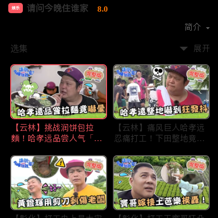
请问今晚住谁家
8.0
娱乐
首播时间：
2020-09
简介
选集
展开
【云林】挑战润饼包拉
【云林】痛风巨人哈孝远
麵！哈孝远品尝人气「青
忍痛打工！下田整地竟吓
蛙拉面」当场吓晕！不听
到狂发抖怕被冲走！惨遭
解释乱剪生菜让老板超崩
一典兄弟恶整全身烂
溃！?林内【请问 今晚住
泥？！林内【请问 今晚
谁家】20230727 EP790
住谁家】