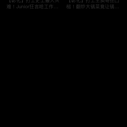
【彰化】打工史上最大灾
【彰化】打工王窦哥狂凸
难！Junior狂言呛工作轻
槌！翻炒大锅菜竟让锅铲
松惨遭烫伤！黄镫辉竟用
断头！嫁接土芭乐折断枝
剪刀刺伤老板？！田中
干挨轰;不是说很会！北
评论
【请问 今晚住谁家】
斗【请问 今晚住谁家】
20230725 EP788
20230724 EP787
您还没有登录，请先登录
【南投】三兄妹探访创意
丫头深入深山找商机！当
登录
料理！丫头徒手采火龙果
众下订神祕水果味茶叶！
吓坏老板！做特色珍珠凸
采收香蕉竟遭叶片打脸险
槌让众人笑翻！?水里
昏厥？！竹山【请问 今
【请问 今晚住谁家】
晚住谁家】20230719
最新评论
最热
/
最新
20230720 EP786
EP785
快来抢沙发～
【彰化】打工团采收在地
【彰化】鹿希派挑战硬派
巨峰葡萄！窦智孔卡关遭
打工！摘神秘果遭蚊虫叮
呛「没头脑」！黄镫辉自
咬狂吞柠檬片！「鲎壳」
做「土耳其披萨」众人笑
炒面爆汗险将右手蒸