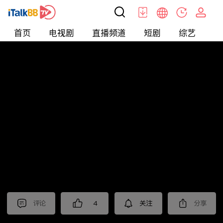
首页
电视剧
直播频道
短剧
综艺
电
北美
>
娱乐
>
请问今晚住谁家
评论
4
关注
分享