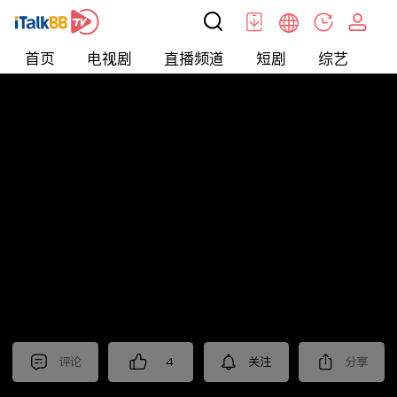
首页
电视剧
直播频道
短剧
综艺
电
北美
>
娱乐
>
请问今晚住谁家
评论
4
关注
分享