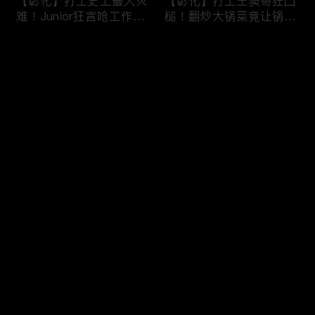
【彰化】打工史上最大灾
【彰化】打工王窦哥狂凸
难！Junior狂言呛工作轻
槌！翻炒大锅菜竟让锅铲
松惨遭烫伤！黄镫辉竟用
断头！嫁接土芭乐折断枝
剪刀刺伤老板？！田中
干挨轰;不是说很会！北
评论
【请问 今晚住谁家】
斗【请问 今晚住谁家】
20230725 EP788
20230724 EP787
您还没有登录，请先登录
【南投】三兄妹探访创意
丫头深入深山找商机！当
登录
料理！丫头徒手采火龙果
众下订神祕水果味茶叶！
吓坏老板！做特色珍珠凸
采收香蕉竟遭叶片打脸险
槌让众人笑翻！?水里
昏厥？！竹山【请问 今
【请问 今晚住谁家】
晚住谁家】20230719
最新评论
最热
/
最新
20230720 EP786
EP785
快来抢沙发～
【彰化】打工团采收在地
【彰化】鹿希派挑战硬派
巨峰葡萄！窦智孔卡关遭
打工！摘神秘果遭蚊虫叮
呛「没头脑」！黄镫辉自
咬狂吞柠檬片！「鲎壳」
做「土耳其披萨」众人笑
炒面爆汗险将右手蒸