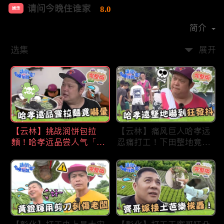
请问今晚住谁家
8.0
娱乐
首播时间：
2020-09
简介
选集
展开
【云林】挑战润饼包拉
【云林】痛风巨人哈孝远
麵！哈孝远品尝人气「青
忍痛打工！下田整地竟吓
蛙拉面」当场吓晕！不听
到狂发抖怕被冲走！惨遭
解释乱剪生菜让老板超崩
一典兄弟恶整全身烂
溃！?林内【请问 今晚住
泥？！林内【请问 今晚
谁家】20230727 EP790
住谁家】