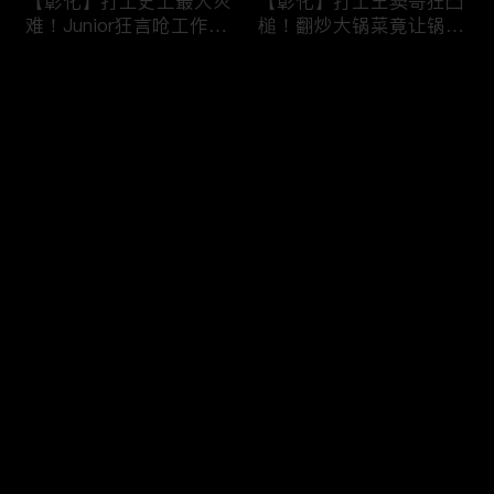
【彰化】打工史上最大灾
【彰化】打工王窦哥狂凸
难！Junior狂言呛工作轻
槌！翻炒大锅菜竟让锅铲
松惨遭烫伤！黄镫辉竟用
断头！嫁接土芭乐折断枝
剪刀刺伤老板？！田中
干挨轰;不是说很会！北
评论
【请问 今晚住谁家】
斗【请问 今晚住谁家】
20230725 EP788
20230724 EP787
您还没有登录，请先登录
【南投】三兄妹探访创意
丫头深入深山找商机！当
登录
料理！丫头徒手采火龙果
众下订神祕水果味茶叶！
吓坏老板！做特色珍珠凸
采收香蕉竟遭叶片打脸险
槌让众人笑翻！?水里
昏厥？！竹山【请问 今
【请问 今晚住谁家】
晚住谁家】20230719
最新评论
最热
/
最新
20230720 EP786
EP785
快来抢沙发～
【彰化】打工团采收在地
【彰化】鹿希派挑战硬派
巨峰葡萄！窦智孔卡关遭
打工！摘神秘果遭蚊虫叮
呛「没头脑」！黄镫辉自
咬狂吞柠檬片！「鲎壳」
做「土耳其披萨」众人笑
炒面爆汗险将右手蒸