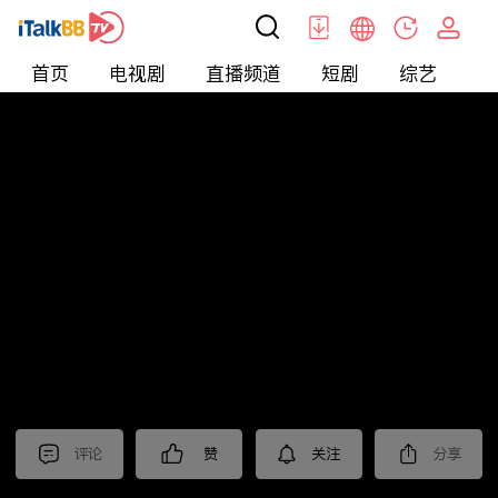
首页
电视剧
直播频道
短剧
综艺
电
北美
>
娱乐
>
请问今晚住谁家
评论
赞
关注
分享