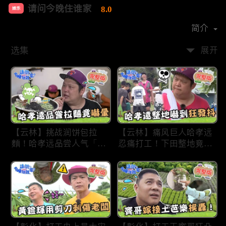
请问今晚住谁家
8.0
娱乐
首播时间：
2020-09
简介
选集
展开
【云林】挑战润饼包拉
【云林】痛风巨人哈孝远
麵！哈孝远品尝人气「青
忍痛打工！下田整地竟吓
蛙拉面」当场吓晕！不听
到狂发抖怕被冲走！惨遭
解释乱剪生菜让老板超崩
一典兄弟恶整全身烂
溃！?林内【请问 今晚住
泥？！林内【请问 今晚
谁家】20230727 EP790
住谁家】