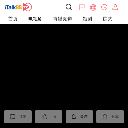
首页
电视剧
直播频道
短剧
综艺
电
北美
>
娱乐
>
请问今晚住谁家
评论
4
关注
分享