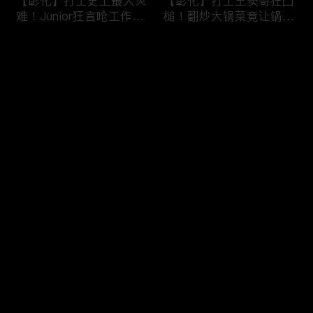
【彰化】打工史上最大灾
【彰化】打工王窦哥狂凸
难！Junior狂言呛工作轻
槌！翻炒大锅菜竟让锅铲
松惨遭烫伤！黄镫辉竟用
断头！嫁接土芭乐折断枝
剪刀刺伤老板？！田中
干挨轰;不是说很会！北
评论
【请问 今晚住谁家】
斗【请问 今晚住谁家】
20230725 EP788
20230724 EP787
您还没有登录，请先登录
【南投】三兄妹探访创意
丫头深入深山找商机！当
登录
料理！丫头徒手采火龙果
众下订神祕水果味茶叶！
吓坏老板！做特色珍珠凸
采收香蕉竟遭叶片打脸险
槌让众人笑翻！?水里
昏厥？！竹山【请问 今
【请问 今晚住谁家】
晚住谁家】20230719
最新评论
最热
/
最新
20230720 EP786
EP785
快来抢沙发～
【彰化】打工团采收在地
【彰化】鹿希派挑战硬派
巨峰葡萄！窦智孔卡关遭
打工！摘神秘果遭蚊虫叮
呛「没头脑」！黄镫辉自
咬狂吞柠檬片！「鲎壳」
做「土耳其披萨」众人笑
炒面爆汗险将右手蒸