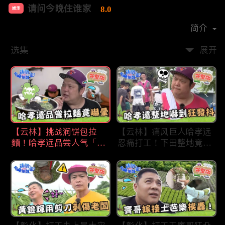
请问今晚住谁家
8.0
娱乐
首播时间：
2020-09
简介
选集
展开
【云林】挑战润饼包拉
【云林】痛风巨人哈孝远
麵！哈孝远品尝人气「青
忍痛打工！下田整地竟吓
蛙拉面」当场吓晕！不听
到狂发抖怕被冲走！惨遭
解释乱剪生菜让老板超崩
一典兄弟恶整全身烂
溃！?林内【请问 今晚住
泥？！林内【请问 今晚
谁家】20230727 EP790
住谁家】