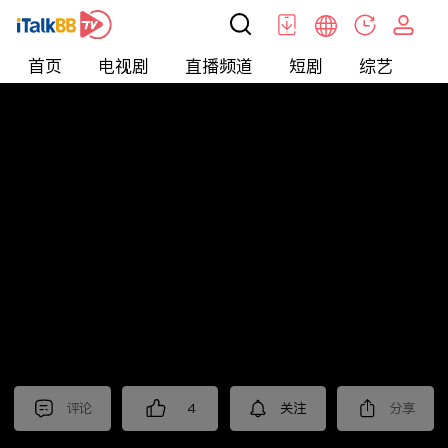
首页
电视剧
直播频道
短剧
综艺
电
北美
>
娱乐
>
请问今晚住谁家
评论
4
关注
分享