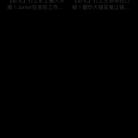
【彰化】打工史上最大灾
【彰化】打工王窦哥狂凸
难！Junior狂言呛工作轻
槌！翻炒大锅菜竟让锅铲
松惨遭烫伤！黄镫辉竟用
断头！嫁接土芭乐折断枝
剪刀刺伤老板？！田中
干挨轰;不是说很会！北
评论
【请问 今晚住谁家】
斗【请问 今晚住谁家】
20230725 EP788
20230724 EP787
您还没有登录，请先登录
【南投】三兄妹探访创意
丫头深入深山找商机！当
登录
料理！丫头徒手采火龙果
众下订神祕水果味茶叶！
吓坏老板！做特色珍珠凸
采收香蕉竟遭叶片打脸险
槌让众人笑翻！?水里
昏厥？！竹山【请问 今
【请问 今晚住谁家】
晚住谁家】20230719
最新评论
最热
/
最新
20230720 EP786
EP785
快来抢沙发～
【彰化】打工团采收在地
【彰化】鹿希派挑战硬派
巨峰葡萄！窦智孔卡关遭
打工！摘神秘果遭蚊虫叮
呛「没头脑」！黄镫辉自
咬狂吞柠檬片！「鲎壳」
做「土耳其披萨」众人笑
炒面爆汗险将右手蒸