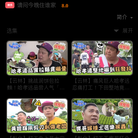
请问今晚住谁家
8.0
娱乐
首播时间：
2020-09
简介
选集
展开
【云林】挑战润饼包拉
【云林】痛风巨人哈孝远
麵！哈孝远品尝人气「青
忍痛打工！下田整地竟吓
蛙拉面」当场吓晕！不听
到狂发抖怕被冲走！惨遭
解释乱剪生菜让老板超崩
一典兄弟恶整全身烂
溃！?林内【请问 今晚住
泥？！林内【请问 今晚
谁家】20230727 EP790
住谁家】