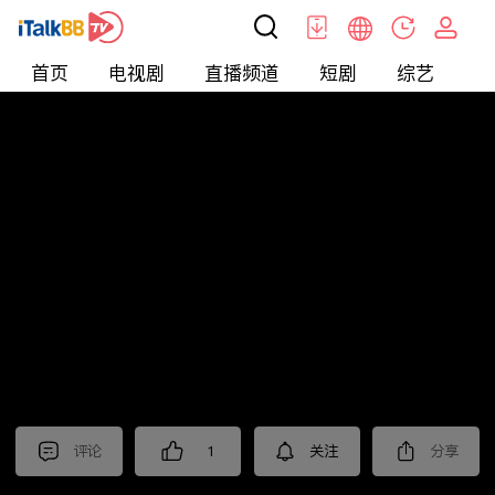
首页
电视剧
直播频道
短剧
综艺
电
北美
>
娱乐
>
请问今晚住谁家
评论
1
关注
分享