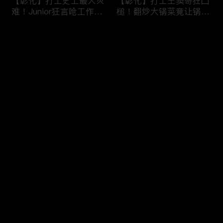
【彰化】打工史上最大灾
【彰化】打工王窦哥狂凸
难！Junior狂言呛工作轻
槌！翻炒大锅菜竟让锅铲
松惨遭烫伤！黄镫辉竟用
断头！嫁接土芭乐折断枝
剪刀刺伤老板？！田中
干挨轰;不是说很会！北
评论
【请问 今晚住谁家】
斗【请问 今晚住谁家】
20230725 EP788
20230724 EP787
您还没有登录，请先登录
【南投】三兄妹探访创意
丫头深入深山找商机！当
登录
料理！丫头徒手采火龙果
众下订神祕水果味茶叶！
吓坏老板！做特色珍珠凸
采收香蕉竟遭叶片打脸险
槌让众人笑翻！?水里
昏厥？！竹山【请问 今
【请问 今晚住谁家】
晚住谁家】20230719
最新评论
最热
/
最新
20230720 EP786
EP785
快来抢沙发～
【彰化】打工团采收在地
【彰化】鹿希派挑战硬派
巨峰葡萄！窦智孔卡关遭
打工！摘神秘果遭蚊虫叮
呛「没头脑」！黄镫辉自
咬狂吞柠檬片！「鲎壳」
做「土耳其披萨」众人笑
炒面爆汗险将右手蒸