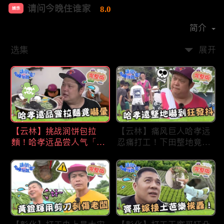
请问今晚住谁家
8.0
娱乐
首播时间：
2020-09
简介
选集
展开
【云林】挑战润饼包拉
【云林】痛风巨人哈孝远
麵！哈孝远品尝人气「青
忍痛打工！下田整地竟吓
蛙拉面」当场吓晕！不听
到狂发抖怕被冲走！惨遭
解释乱剪生菜让老板超崩
一典兄弟恶整全身烂
溃！?林内【请问 今晚住
泥？！林内【请问 今晚
谁家】20230727 EP790
住谁家】