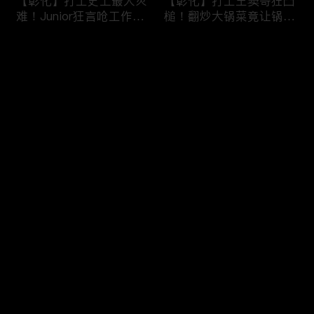
【彰化】打工史上最大灾
【彰化】打工王窦哥狂凸
难！Junior狂言呛工作轻
槌！翻炒大锅菜竟让锅铲
松惨遭烫伤！黄镫辉竟用
断头！嫁接土芭乐折断枝
剪刀刺伤老板？！田中
干挨轰;不是说很会！北
评论
【请问 今晚住谁家】
斗【请问 今晚住谁家】
20230725 EP788
20230724 EP787
您还没有登录，请先登录
【南投】三兄妹探访创意
丫头深入深山找商机！当
登录
料理！丫头徒手采火龙果
众下订神祕水果味茶叶！
吓坏老板！做特色珍珠凸
采收香蕉竟遭叶片打脸险
槌让众人笑翻！?水里
昏厥？！竹山【请问 今
【请问 今晚住谁家】
晚住谁家】20230719
最新评论
最热
/
最新
20230720 EP786
EP785
快来抢沙发～
【彰化】打工团采收在地
【彰化】鹿希派挑战硬派
巨峰葡萄！窦智孔卡关遭
打工！摘神秘果遭蚊虫叮
呛「没头脑」！黄镫辉自
咬狂吞柠檬片！「鲎壳」
做「土耳其披萨」众人笑
炒面爆汗险将右手蒸