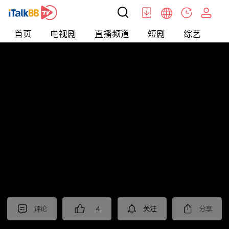
首页
电视剧
直播频道
短剧
综艺
电
北美
>
娱乐
>
请问今晚住谁家
评论
4
关注
分享