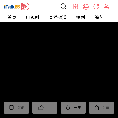
首页
电视剧
直播频道
短剧
综艺
电
北美
>
娱乐
>
请问今晚住谁家
评论
4
关注
分享