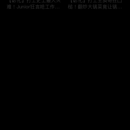
【彰化】打工史上最大灾
【彰化】打工王窦哥狂凸
难！Junior狂言呛工作轻
槌！翻炒大锅菜竟让锅铲
松惨遭烫伤！黄镫辉竟用
断头！嫁接土芭乐折断枝
剪刀刺伤老板？！田中
干挨轰;不是说很会！北
评论
【请问 今晚住谁家】
斗【请问 今晚住谁家】
20230725 EP788
20230724 EP787
您还没有登录，请先登录
【南投】三兄妹探访创意
丫头深入深山找商机！当
登录
料理！丫头徒手采火龙果
众下订神祕水果味茶叶！
吓坏老板！做特色珍珠凸
采收香蕉竟遭叶片打脸险
槌让众人笑翻！?水里
昏厥？！竹山【请问 今
【请问 今晚住谁家】
晚住谁家】20230719
最新评论
最热
/
最新
20230720 EP786
EP785
快来抢沙发～
【彰化】打工团采收在地
【彰化】鹿希派挑战硬派
巨峰葡萄！窦智孔卡关遭
打工！摘神秘果遭蚊虫叮
呛「没头脑」！黄镫辉自
咬狂吞柠檬片！「鲎壳」
做「土耳其披萨」众人笑
炒面爆汗险将右手蒸