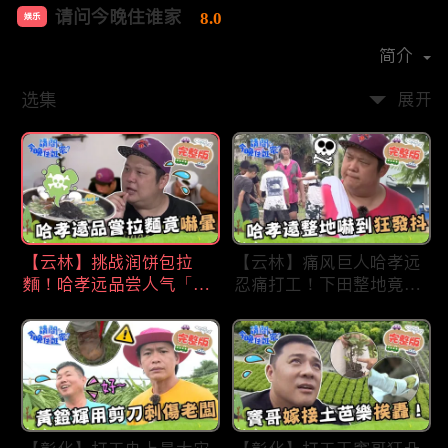
请问今晚住谁家
8.0
娱乐
首播时间：
2020-09
简介
选集
展开
【云林】挑战润饼包拉
【云林】痛风巨人哈孝远
麵！哈孝远品尝人气「青
忍痛打工！下田整地竟吓
蛙拉面」当场吓晕！不听
到狂发抖怕被冲走！惨遭
解释乱剪生菜让老板超崩
一典兄弟恶整全身烂
溃！?林内【请问 今晚住
泥？！林内【请问 今晚
谁家】20230727 EP790
住谁家】