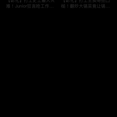
【彰化】打工史上最大灾
【彰化】打工王窦哥狂凸
难！Junior狂言呛工作轻
槌！翻炒大锅菜竟让锅铲
松惨遭烫伤！黄镫辉竟用
断头！嫁接土芭乐折断枝
剪刀刺伤老板？！田中
干挨轰;不是说很会！北
评论
【请问 今晚住谁家】
斗【请问 今晚住谁家】
20230725 EP788
20230724 EP787
您还没有登录，请先登录
【南投】三兄妹探访创意
丫头深入深山找商机！当
登录
料理！丫头徒手采火龙果
众下订神祕水果味茶叶！
吓坏老板！做特色珍珠凸
采收香蕉竟遭叶片打脸险
槌让众人笑翻！?水里
昏厥？！竹山【请问 今
【请问 今晚住谁家】
晚住谁家】20230719
最新评论
最热
/
最新
20230720 EP786
EP785
快来抢沙发～
【彰化】打工团采收在地
【彰化】鹿希派挑战硬派
巨峰葡萄！窦智孔卡关遭
打工！摘神秘果遭蚊虫叮
呛「没头脑」！黄镫辉自
咬狂吞柠檬片！「鲎壳」
做「土耳其披萨」众人笑
炒面爆汗险将右手蒸