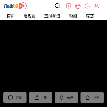
首页
电视剧
直播频道
短剧
综艺
电
北美
>
娱乐
>
请问今晚住谁家
评论
赞
关注
分享