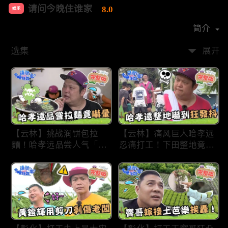
请问今晚住谁家
8.0
娱乐
首播时间：
2020-09
简介
选集
展开
【云林】挑战润饼包拉
【云林】痛风巨人哈孝远
麵！哈孝远品尝人气「青
忍痛打工！下田整地竟吓
蛙拉面」当场吓晕！不听
到狂发抖怕被冲走！惨遭
解释乱剪生菜让老板超崩
一典兄弟恶整全身烂
溃！?林内【请问 今晚住
泥？！林内【请问 今晚
谁家】20230727 EP790
住谁家】