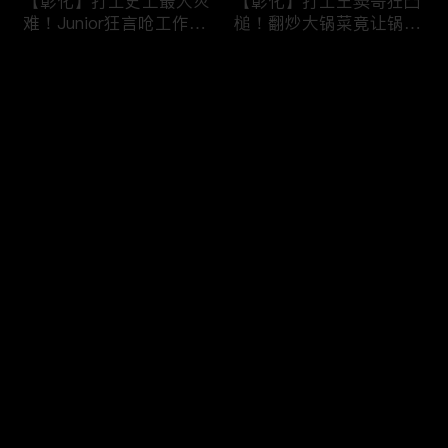
【彰化】打工史上最大灾
【彰化】打工王窦哥狂凸
难！Junior狂言呛工作轻
槌！翻炒大锅菜竟让锅铲
松惨遭烫伤！黄镫辉竟用
断头！嫁接土芭乐折断枝
剪刀刺伤老板？！田中
干挨轰;不是说很会！北
评论
【请问 今晚住谁家】
斗【请问 今晚住谁家】
20230725 EP788
20230724 EP787
您还没有登录，请先登录
【南投】三兄妹探访创意
丫头深入深山找商机！当
登录
料理！丫头徒手采火龙果
众下订神祕水果味茶叶！
吓坏老板！做特色珍珠凸
采收香蕉竟遭叶片打脸险
槌让众人笑翻！?水里
昏厥？！竹山【请问 今
【请问 今晚住谁家】
晚住谁家】20230719
最新评论
最热
/
最新
20230720 EP786
EP785
快来抢沙发～
【彰化】打工团采收在地
【彰化】鹿希派挑战硬派
巨峰葡萄！窦智孔卡关遭
打工！摘神秘果遭蚊虫叮
呛「没头脑」！黄镫辉自
咬狂吞柠檬片！「鲎壳」
做「土耳其披萨」众人笑
炒面爆汗险将右手蒸