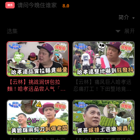
请问今晚住谁家
8.0
娱乐
首播时间：
2020-09
简介
选集
展开
【云林】挑战润饼包拉
【云林】痛风巨人哈孝远
麵！哈孝远品尝人气「青
忍痛打工！下田整地竟吓
蛙拉面」当场吓晕！不听
到狂发抖怕被冲走！惨遭
解释乱剪生菜让老板超崩
一典兄弟恶整全身烂
溃！?林内【请问 今晚住
泥？！林内【请问 今晚
谁家】20230727 EP790
住谁家】