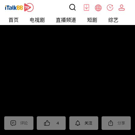
首页
电视剧
直播频道
短剧
综艺
电
北美
>
娱乐
>
请问今晚住谁家
评论
4
关注
分享