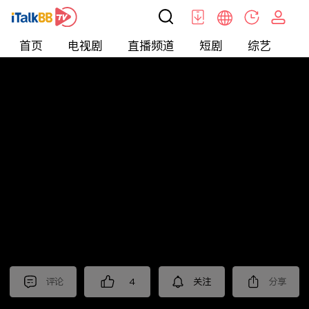
首页
电视剧
直播频道
短剧
综艺
电
北美
>
娱乐
>
请问今晚住谁家
评论
4
关注
分享