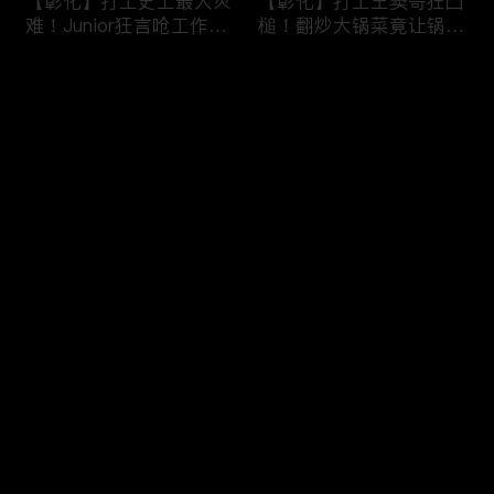
【彰化】打工史上最大灾
【彰化】打工王窦哥狂凸
难！Junior狂言呛工作轻
槌！翻炒大锅菜竟让锅铲
松惨遭烫伤！黄镫辉竟用
断头！嫁接土芭乐折断枝
剪刀刺伤老板？！田中
干挨轰;不是说很会！北
评论
【请问 今晚住谁家】
斗【请问 今晚住谁家】
20230725 EP788
20230724 EP787
您还没有登录，请先登录
【南投】三兄妹探访创意
丫头深入深山找商机！当
登录
料理！丫头徒手采火龙果
众下订神祕水果味茶叶！
吓坏老板！做特色珍珠凸
采收香蕉竟遭叶片打脸险
槌让众人笑翻！?水里
昏厥？！竹山【请问 今
【请问 今晚住谁家】
晚住谁家】20230719
最新评论
最热
/
最新
20230720 EP786
EP785
快来抢沙发～
【彰化】打工团采收在地
【彰化】鹿希派挑战硬派
巨峰葡萄！窦智孔卡关遭
打工！摘神秘果遭蚊虫叮
呛「没头脑」！黄镫辉自
咬狂吞柠檬片！「鲎壳」
做「土耳其披萨」众人笑
炒面爆汗险将右手蒸