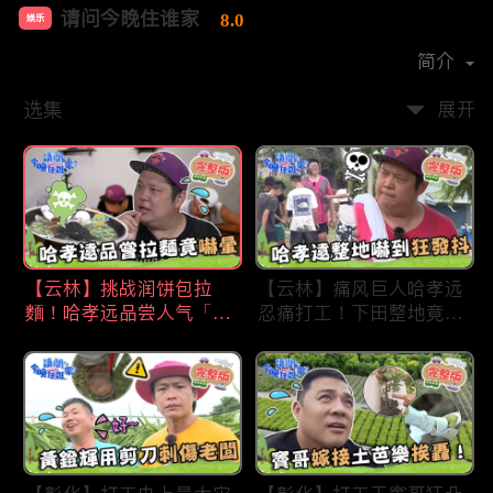
请问今晚住谁家
8.0
娱乐
首播时间：
2020-09
简介
选集
展开
【云林】挑战润饼包拉
【云林】痛风巨人哈孝远
麵！哈孝远品尝人气「青
忍痛打工！下田整地竟吓
蛙拉面」当场吓晕！不听
到狂发抖怕被冲走！惨遭
解释乱剪生菜让老板超崩
一典兄弟恶整全身烂
溃！?林内【请问 今晚住
泥？！林内【请问 今晚
谁家】20230727 EP790
住谁家】