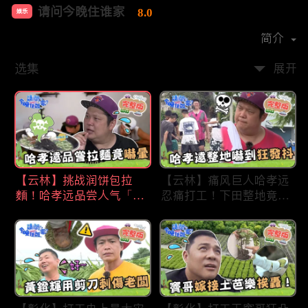
请问今晚住谁家
8.0
娱乐
首播时间：
2020-09
简介
选集
展开
【云林】挑战润饼包拉
【云林】痛风巨人哈孝远
麵！哈孝远品尝人气「青
忍痛打工！下田整地竟吓
蛙拉面」当场吓晕！不听
到狂发抖怕被冲走！惨遭
解释乱剪生菜让老板超崩
一典兄弟恶整全身烂
溃！?林内【请问 今晚住
泥？！林内【请问 今晚
谁家】20230727 EP790
住谁家】