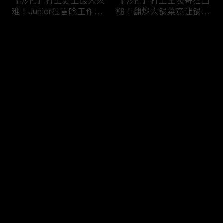
【彰化】打工史上最大灾
【彰化】打工王窦哥狂凸
难！Junior狂言呛工作轻
槌！翻炒大锅菜竟让锅铲
松惨遭烫伤！黄镫辉竟用
断头！嫁接土芭乐折断枝
剪刀刺伤老板？！田中
干挨轰;不是说很会！北
评论
【请问 今晚住谁家】
斗【请问 今晚住谁家】
20230725 EP788
20230724 EP787
您还没有登录，请先登录
【南投】三兄妹探访创意
丫头深入深山找商机！当
登录
料理！丫头徒手采火龙果
众下订神祕水果味茶叶！
吓坏老板！做特色珍珠凸
采收香蕉竟遭叶片打脸险
槌让众人笑翻！?水里
昏厥？！竹山【请问 今
【请问 今晚住谁家】
晚住谁家】20230719
最新评论
最热
/
最新
20230720 EP786
EP785
快来抢沙发～
【彰化】打工团采收在地
【彰化】鹿希派挑战硬派
巨峰葡萄！窦智孔卡关遭
打工！摘神秘果遭蚊虫叮
呛「没头脑」！黄镫辉自
咬狂吞柠檬片！「鲎壳」
做「土耳其披萨」众人笑
炒面爆汗险将右手蒸