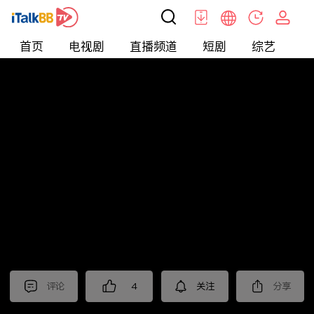
首页
电视剧
直播频道
短剧
综艺
电
北美
>
娱乐
>
请问今晚住谁家
评论
4
关注
分享