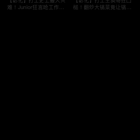
【彰化】打工史上最大灾
【彰化】打工王窦哥狂凸
难！Junior狂言呛工作轻
槌！翻炒大锅菜竟让锅铲
松惨遭烫伤！黄镫辉竟用
断头！嫁接土芭乐折断枝
剪刀刺伤老板？！田中
干挨轰;不是说很会！北
评论
【请问 今晚住谁家】
斗【请问 今晚住谁家】
20230725 EP788
20230724 EP787
您还没有登录，请先登录
【南投】三兄妹探访创意
丫头深入深山找商机！当
登录
料理！丫头徒手采火龙果
众下订神祕水果味茶叶！
吓坏老板！做特色珍珠凸
采收香蕉竟遭叶片打脸险
槌让众人笑翻！?水里
昏厥？！竹山【请问 今
【请问 今晚住谁家】
晚住谁家】20230719
最新评论
最热
/
最新
20230720 EP786
EP785
快来抢沙发～
【彰化】打工团采收在地
【彰化】鹿希派挑战硬派
巨峰葡萄！窦智孔卡关遭
打工！摘神秘果遭蚊虫叮
呛「没头脑」！黄镫辉自
咬狂吞柠檬片！「鲎壳」
做「土耳其披萨」众人笑
炒面爆汗险将右手蒸