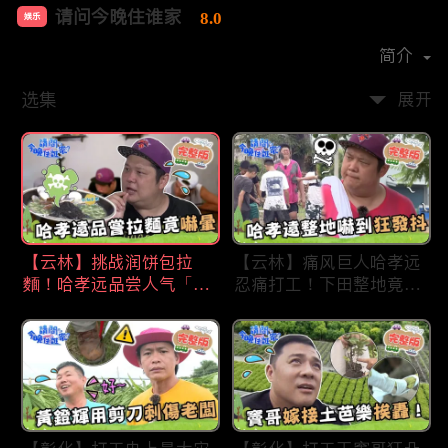
请问今晚住谁家
8.0
娱乐
首播时间：
2020-09
简介
选集
展开
【云林】挑战润饼包拉
【云林】痛风巨人哈孝远
麵！哈孝远品尝人气「青
忍痛打工！下田整地竟吓
蛙拉面」当场吓晕！不听
到狂发抖怕被冲走！惨遭
解释乱剪生菜让老板超崩
一典兄弟恶整全身烂
溃！?林内【请问 今晚住
泥？！林内【请问 今晚
谁家】20230727 EP790
住谁家】