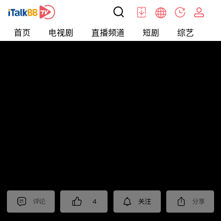
首页
电视剧
直播频道
短剧
综艺
电
北美
>
娱乐
>
请问今晚住谁家
评论
4
关注
分享