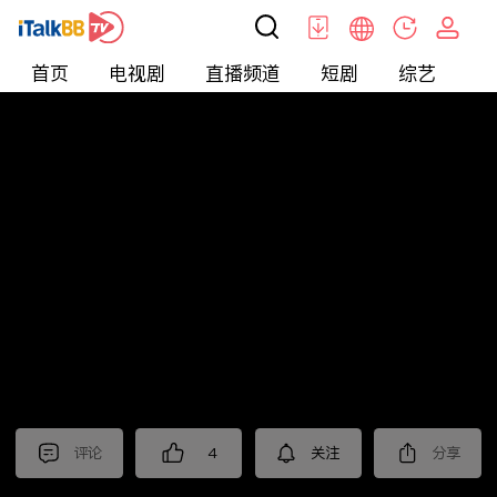
首页
电视剧
直播频道
短剧
综艺
电
北美
>
娱乐
>
请问今晚住谁家
评论
4
关注
分享