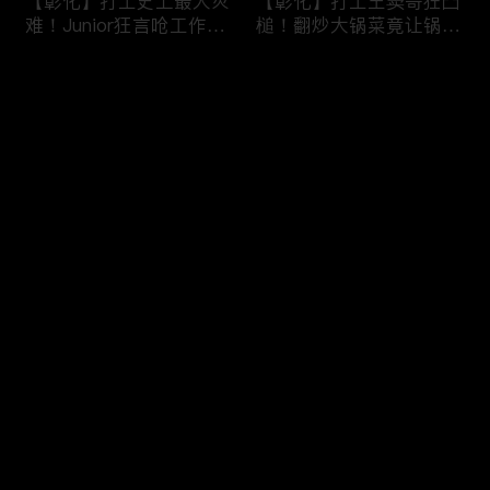
【彰化】打工史上最大灾
【彰化】打工王窦哥狂凸
难！Junior狂言呛工作轻
槌！翻炒大锅菜竟让锅铲
松惨遭烫伤！黄镫辉竟用
断头！嫁接土芭乐折断枝
剪刀刺伤老板？！田中
干挨轰;不是说很会！北
评论
【请问 今晚住谁家】
斗【请问 今晚住谁家】
20230725 EP788
20230724 EP787
您还没有登录，请先登录
【南投】三兄妹探访创意
丫头深入深山找商机！当
登录
料理！丫头徒手采火龙果
众下订神祕水果味茶叶！
吓坏老板！做特色珍珠凸
采收香蕉竟遭叶片打脸险
槌让众人笑翻！?水里
昏厥？！竹山【请问 今
【请问 今晚住谁家】
晚住谁家】20230719
最新评论
最热
/
最新
20230720 EP786
EP785
快来抢沙发～
【彰化】打工团采收在地
【彰化】鹿希派挑战硬派
巨峰葡萄！窦智孔卡关遭
打工！摘神秘果遭蚊虫叮
呛「没头脑」！黄镫辉自
咬狂吞柠檬片！「鲎壳」
做「土耳其披萨」众人笑
炒面爆汗险将右手蒸