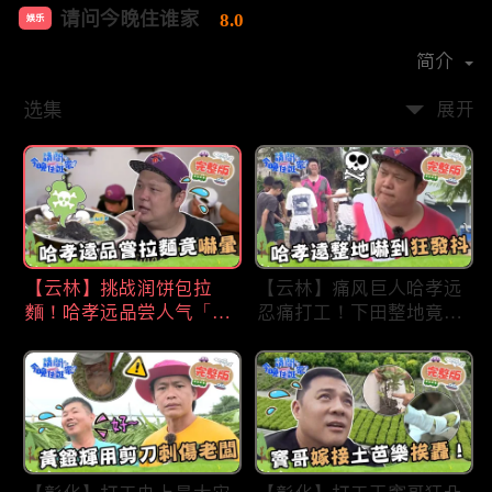
请问今晚住谁家
8.0
娱乐
首播时间：
2020-09
简介
选集
展开
【云林】挑战润饼包拉
【云林】痛风巨人哈孝远
麵！哈孝远品尝人气「青
忍痛打工！下田整地竟吓
蛙拉面」当场吓晕！不听
到狂发抖怕被冲走！惨遭
解释乱剪生菜让老板超崩
一典兄弟恶整全身烂
溃！?林内【请问 今晚住
泥？！林内【请问 今晚
谁家】20230727 EP790
住谁家】