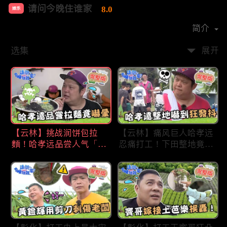
请问今晚住谁家
8.0
娱乐
首播时间：
2020-09
简介
选集
展开
【云林】挑战润饼包拉
【云林】痛风巨人哈孝远
麵！哈孝远品尝人气「青
忍痛打工！下田整地竟吓
蛙拉面」当场吓晕！不听
到狂发抖怕被冲走！惨遭
解释乱剪生菜让老板超崩
一典兄弟恶整全身烂
溃！?林内【请问 今晚住
泥？！林内【请问 今晚
谁家】20230727 EP790
住谁家】