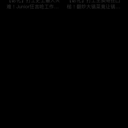
【彰化】打工史上最大灾
【彰化】打工王窦哥狂凸
难！Junior狂言呛工作轻
槌！翻炒大锅菜竟让锅铲
松惨遭烫伤！黄镫辉竟用
断头！嫁接土芭乐折断枝
剪刀刺伤老板？！田中
干挨轰;不是说很会！北
评论
【请问 今晚住谁家】
斗【请问 今晚住谁家】
20230725 EP788
20230724 EP787
您还没有登录，请先登录
【南投】三兄妹探访创意
丫头深入深山找商机！当
登录
料理！丫头徒手采火龙果
众下订神祕水果味茶叶！
吓坏老板！做特色珍珠凸
采收香蕉竟遭叶片打脸险
槌让众人笑翻！?水里
昏厥？！竹山【请问 今
【请问 今晚住谁家】
晚住谁家】20230719
最新评论
最热
/
最新
20230720 EP786
EP785
快来抢沙发～
【彰化】打工团采收在地
【彰化】鹿希派挑战硬派
巨峰葡萄！窦智孔卡关遭
打工！摘神秘果遭蚊虫叮
呛「没头脑」！黄镫辉自
咬狂吞柠檬片！「鲎壳」
做「土耳其披萨」众人笑
炒面爆汗险将右手蒸