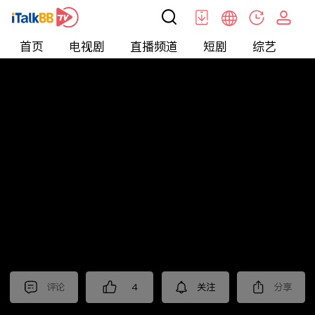
首页
电视剧
直播频道
短剧
综艺
电
北美
>
娱乐
>
请问今晚住谁家
评论
4
关注
分享