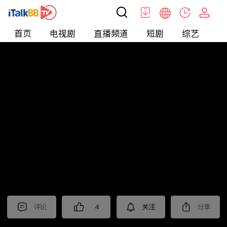
首页
电视剧
直播频道
短剧
综艺
电
北美
>
娱乐
>
请问今晚住谁家
评论
4
关注
分享