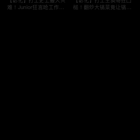
【彰化】打工史上最大灾
【彰化】打工王窦哥狂凸
难！Junior狂言呛工作轻
槌！翻炒大锅菜竟让锅铲
松惨遭烫伤！黄镫辉竟用
断头！嫁接土芭乐折断枝
剪刀刺伤老板？！田中
干挨轰;不是说很会！北
评论
【请问 今晚住谁家】
斗【请问 今晚住谁家】
20230725 EP788
20230724 EP787
您还没有登录，请先登录
【南投】三兄妹探访创意
丫头深入深山找商机！当
登录
料理！丫头徒手采火龙果
众下订神祕水果味茶叶！
吓坏老板！做特色珍珠凸
采收香蕉竟遭叶片打脸险
槌让众人笑翻！?水里
昏厥？！竹山【请问 今
【请问 今晚住谁家】
晚住谁家】20230719
最新评论
最热
/
最新
20230720 EP786
EP785
快来抢沙发～
【彰化】打工团采收在地
【彰化】鹿希派挑战硬派
巨峰葡萄！窦智孔卡关遭
打工！摘神秘果遭蚊虫叮
呛「没头脑」！黄镫辉自
咬狂吞柠檬片！「鲎壳」
做「土耳其披萨」众人笑
炒面爆汗险将右手蒸