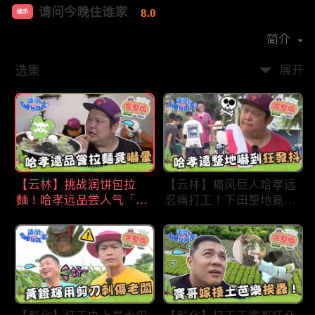
请问今晚住谁家
8.0
娱乐
首播时间：
2020-09
简介
选集
展开
【云林】挑战润饼包拉
【云林】痛风巨人哈孝远
麵！哈孝远品尝人气「青
忍痛打工！下田整地竟吓
蛙拉面」当场吓晕！不听
到狂发抖怕被冲走！惨遭
解释乱剪生菜让老板超崩
一典兄弟恶整全身烂
溃！?林内【请问 今晚住
泥？！林内【请问 今晚
谁家】20230727 EP790
住谁家】