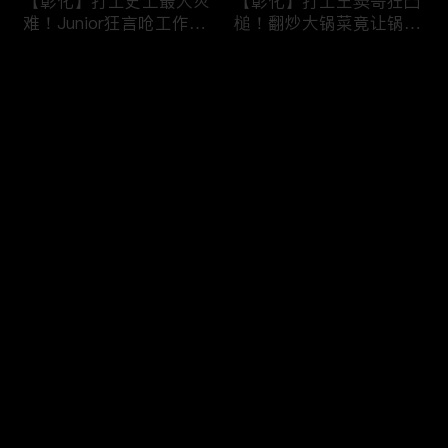
【彰化】打工史上最大灾
【彰化】打工王窦哥狂凸
难！Junior狂言呛工作轻
槌！翻炒大锅菜竟让锅铲
松惨遭烫伤！黄镫辉竟用
断头！嫁接土芭乐折断枝
剪刀刺伤老板？！田中
干挨轰;不是说很会！北
评论
【请问 今晚住谁家】
斗【请问 今晚住谁家】
20230725 EP788
20230724 EP787
您还没有登录，请先登录
【南投】三兄妹探访创意
丫头深入深山找商机！当
登录
料理！丫头徒手采火龙果
众下订神祕水果味茶叶！
吓坏老板！做特色珍珠凸
采收香蕉竟遭叶片打脸险
槌让众人笑翻！?水里
昏厥？！竹山【请问 今
【请问 今晚住谁家】
晚住谁家】20230719
最新评论
最热
/
最新
20230720 EP786
EP785
快来抢沙发～
【彰化】打工团采收在地
【彰化】鹿希派挑战硬派
巨峰葡萄！窦智孔卡关遭
打工！摘神秘果遭蚊虫叮
呛「没头脑」！黄镫辉自
咬狂吞柠檬片！「鲎壳」
做「土耳其披萨」众人笑
炒面爆汗险将右手蒸