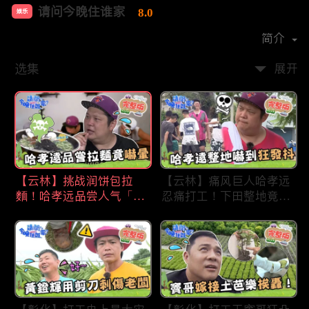
请问今晚住谁家
8.0
娱乐
首播时间：
2020-09
简介
选集
展开
【云林】挑战润饼包拉
【云林】痛风巨人哈孝远
麵！哈孝远品尝人气「青
忍痛打工！下田整地竟吓
蛙拉面」当场吓晕！不听
到狂发抖怕被冲走！惨遭
解释乱剪生菜让老板超崩
一典兄弟恶整全身烂
溃！?林内【请问 今晚住
泥？！林内【请问 今晚
谁家】20230727 EP790
住谁家】