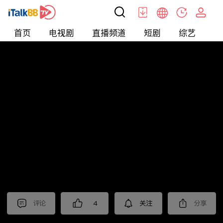
首页
电视剧
直播频道
短剧
综艺
电
北美
>
娱乐
>
请问今晚住谁家
评论
4
关注
分享