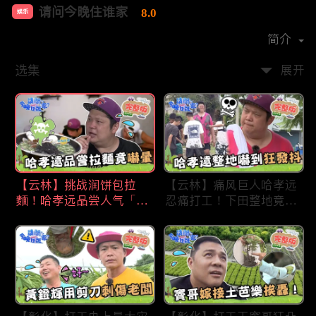
请问今晚住谁家
8.0
娱乐
首播时间：
2020-09
简介
选集
展开
【云林】挑战润饼包拉
【云林】痛风巨人哈孝远
麵！哈孝远品尝人气「青
忍痛打工！下田整地竟吓
蛙拉面」当场吓晕！不听
到狂发抖怕被冲走！惨遭
解释乱剪生菜让老板超崩
一典兄弟恶整全身烂
溃！?林内【请问 今晚住
泥？！林内【请问 今晚
谁家】20230727 EP790
住谁家】