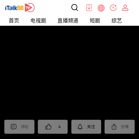
首页
电视剧
直播频道
短剧
综艺
电
北美
>
娱乐
>
请问今晚住谁家
评论
4
关注
分享