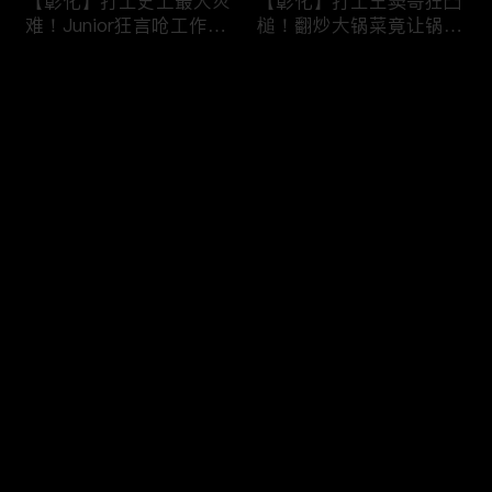
【彰化】打工史上最大灾
【彰化】打工王窦哥狂凸
难！Junior狂言呛工作轻
槌！翻炒大锅菜竟让锅铲
松惨遭烫伤！黄镫辉竟用
断头！嫁接土芭乐折断枝
剪刀刺伤老板？！田中
干挨轰;不是说很会！北
评论
【请问 今晚住谁家】
斗【请问 今晚住谁家】
20230725 EP788
20230724 EP787
您还没有登录，请先登录
【南投】三兄妹探访创意
丫头深入深山找商机！当
登录
料理！丫头徒手采火龙果
众下订神祕水果味茶叶！
吓坏老板！做特色珍珠凸
采收香蕉竟遭叶片打脸险
槌让众人笑翻！?水里
昏厥？！竹山【请问 今
【请问 今晚住谁家】
晚住谁家】20230719
最新评论
最热
/
最新
20230720 EP786
EP785
快来抢沙发～
【彰化】打工团采收在地
【彰化】鹿希派挑战硬派
巨峰葡萄！窦智孔卡关遭
打工！摘神秘果遭蚊虫叮
呛「没头脑」！黄镫辉自
咬狂吞柠檬片！「鲎壳」
做「土耳其披萨」众人笑
炒面爆汗险将右手蒸