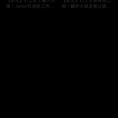
【彰化】打工史上最大灾
【彰化】打工王窦哥狂凸
难！Junior狂言呛工作轻
槌！翻炒大锅菜竟让锅铲
松惨遭烫伤！黄镫辉竟用
断头！嫁接土芭乐折断枝
剪刀刺伤老板？！田中
干挨轰;不是说很会！北
评论
【请问 今晚住谁家】
斗【请问 今晚住谁家】
20230725 EP788
20230724 EP787
您还没有登录，请先登录
【南投】三兄妹探访创意
丫头深入深山找商机！当
登录
料理！丫头徒手采火龙果
众下订神祕水果味茶叶！
吓坏老板！做特色珍珠凸
采收香蕉竟遭叶片打脸险
槌让众人笑翻！?水里
昏厥？！竹山【请问 今
【请问 今晚住谁家】
晚住谁家】20230719
最新评论
最热
/
最新
20230720 EP786
EP785
快来抢沙发～
【彰化】打工团采收在地
【彰化】鹿希派挑战硬派
巨峰葡萄！窦智孔卡关遭
打工！摘神秘果遭蚊虫叮
呛「没头脑」！黄镫辉自
咬狂吞柠檬片！「鲎壳」
做「土耳其披萨」众人笑
炒面爆汗险将右手蒸