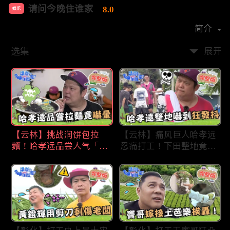
请问今晚住谁家
8.0
娱乐
首播时间：
2020-09
简介
选集
展开
【云林】挑战润饼包拉
【云林】痛风巨人哈孝远
麵！哈孝远品尝人气「青
忍痛打工！下田整地竟吓
蛙拉面」当场吓晕！不听
到狂发抖怕被冲走！惨遭
解释乱剪生菜让老板超崩
一典兄弟恶整全身烂
溃！?林内【请问 今晚住
泥？！林内【请问 今晚
谁家】20230727 EP790
住谁家】