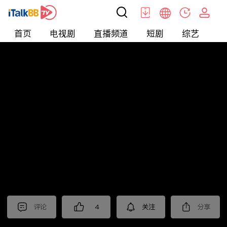
首页
电视剧
直播频道
短剧
综艺
电
北美
>
娱乐
>
请问今晚住谁家
评论
4
关注
分享