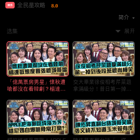
全民星攻略
8.0
娱乐
首播时间：
2020-09
简介
选集
展开
「億萬票房男星」懷秋遭
交大畢業徐俊相考芹菜題
嗆都沒在看韓劇？楊達敬
拿滿級分！昔日第一掉到
態度囂張被城哥噹：這麼
後段班被尚樺笑：危險
討厭不容易！
啦！