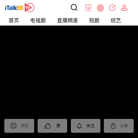
首页
电视剧
直播频道
短剧
综艺
电
北美
>
娱乐
>
全民星攻略
评论
赞
关注
分享