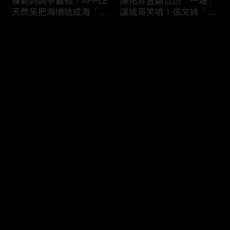
模範媽媽爭霸戰！APPLE
陳佑昇直翻台語「一塔」
天然呆把海獺唸成海「ㄌ
讓城哥笑噴！張文綺「不
ㄞˋ」！維尼媽自爆恥骨
知道玉米筍有皮」被虧：
常常打開？！
你家境比較好啦！
评论
您还没有登录，请先登录
新竹百科全書邱臣遠入學
新聞主播大腦不如搞笑諧
登录
考試全對！吳娟瑜喊「70
星？岑永康絕地大反攻亂
年前奉子成婚」被城哥
喊：多吃番茄醬！
笑：荒唐！
最新评论
最热
/
最新
快来抢沙发～
多益960學霸一粒站穩校
從墊底到第一！物理治療
排第一！自爆談過姊弟戀
師Kevin完美上演逆襲之
喊「弟弟比較會撒嬌」！
路！來賓嚇到起立鼓掌：
太精彩了！