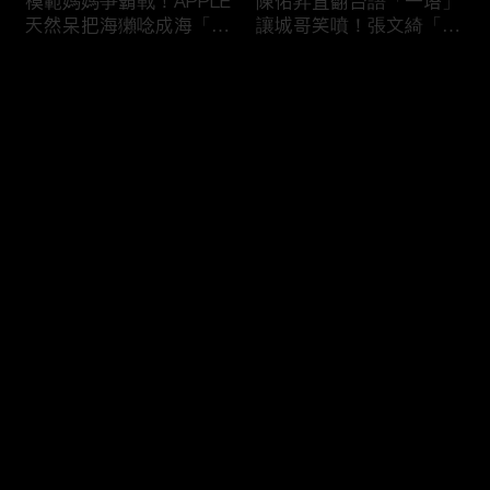
模範媽媽爭霸戰！APPLE
陳佑昇直翻台語「一塔」
天然呆把海獺唸成海「ㄌ
讓城哥笑噴！張文綺「不
ㄞˋ」！維尼媽自爆恥骨
知道玉米筍有皮」被虧：
常常打開？！
你家境比較好啦！
评论
您还没有登录，请先登录
新竹百科全書邱臣遠入學
新聞主播大腦不如搞笑諧
登录
考試全對！吳娟瑜喊「70
星？岑永康絕地大反攻亂
年前奉子成婚」被城哥
喊：多吃番茄醬！
笑：荒唐！
最新评论
最热
/
最新
快来抢沙发～
多益960學霸一粒站穩校
從墊底到第一！物理治療
排第一！自爆談過姊弟戀
師Kevin完美上演逆襲之
喊「弟弟比較會撒嬌」！
路！來賓嚇到起立鼓掌：
太精彩了！