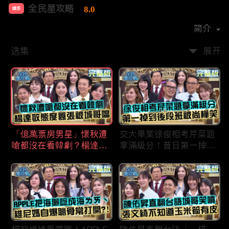
全民星攻略
8.0
娱乐
首播时间：
2020-09
简介
选集
展开
「億萬票房男星」懷秋遭
交大畢業徐俊相考芹菜題
嗆都沒在看韓劇？楊達敬
拿滿級分！昔日第一掉到
態度囂張被城哥噹：這麼
後段班被尚樺笑：危險
討厭不容易！
啦！