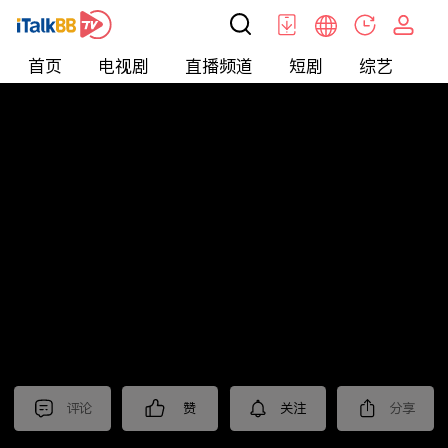
首页
电视剧
直播频道
短剧
综艺
电
北美
>
娱乐
>
全民星攻略
评论
赞
关注
分享