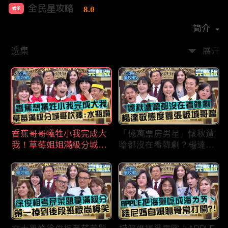
全民星攻略
8.0
娱乐
首播时间：
2020-09
简介
选集
展开
香蕉哥哥犧牲小我完成大
「億萬票房男星」懷秋遭
我！草莓姐姐滿級分城哥
嗆都沒在看韓劇？楊達敬
見風轉舵：水瓶座94讚！
態度囂張被城哥噹：這麼
討厭不容易！