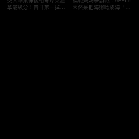
交大畢業徐俊相考芹菜題
模範媽媽爭霸戰！APPLE
拿滿級分！昔日第一掉到
天然呆把海獺唸成海「ㄌ
後段班被尚樺笑：危險
ㄞˋ」！維尼媽自爆恥骨
啦！
常常打開？！
评论
您还没有登录，请先登录
陳佑昇直翻台語「一塔」
新竹百科全書邱臣遠入學
登录
讓城哥笑噴！張文綺「不
考試全對！吳娟瑜喊「70
知道玉米筍有皮」被虧：
年前奉子成婚」被城哥
你家境比較好啦！
笑：荒唐！
最新评论
最热
/
最新
快来抢沙发～
新聞主播大腦不如搞笑諧
多益960學霸一粒站穩校
星？岑永康絕地大反攻亂
排第一！自爆談過姊弟戀
喊：多吃番茄醬！
喊「弟弟比較會撒嬌」！