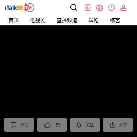
首页
电视剧
直播频道
短剧
综艺
电
北美
>
娱乐
>
全民星攻略
评论
赞
关注
分享