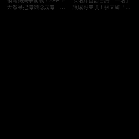
模範媽媽爭霸戰！APPLE
陳佑昇直翻台語「一塔」
天然呆把海獺唸成海「ㄌ
讓城哥笑噴！張文綺「不
ㄞˋ」！維尼媽自爆恥骨
知道玉米筍有皮」被虧：
常常打開？！
你家境比較好啦！
评论
您还没有登录，请先登录
新竹百科全書邱臣遠入學
新聞主播大腦不如搞笑諧
登录
考試全對！吳娟瑜喊「70
星？岑永康絕地大反攻亂
年前奉子成婚」被城哥
喊：多吃番茄醬！
笑：荒唐！
最新评论
最热
/
最新
快来抢沙发～
多益960學霸一粒站穩校
從墊底到第一！物理治療
排第一！自爆談過姊弟戀
師Kevin完美上演逆襲之
喊「弟弟比較會撒嬌」！
路！來賓嚇到起立鼓掌：
太精彩了！