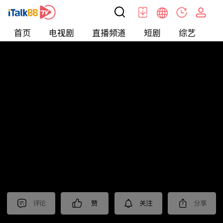
首页
电视剧
直播频道
短剧
综艺
电
北美
>
娱乐
>
全民星攻略
评论
赞
关注
分享