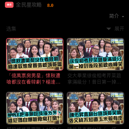
全民星攻略
8.0
娱乐
首播时间：
2020-09
简介
选集
展开
「億萬票房男星」懷秋遭
交大畢業徐俊相考芹菜題
嗆都沒在看韓劇？楊達敬
拿滿級分！昔日第一掉到
態度囂張被城哥噹：這麼
後段班被尚樺笑：危險
討厭不容易！
啦！