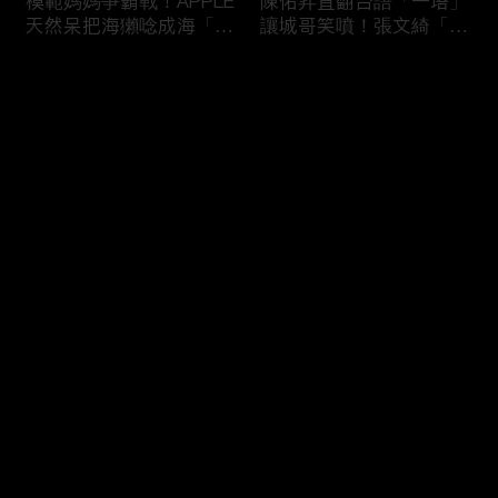
模範媽媽爭霸戰！APPLE
陳佑昇直翻台語「一塔」
天然呆把海獺唸成海「ㄌ
讓城哥笑噴！張文綺「不
ㄞˋ」！維尼媽自爆恥骨
知道玉米筍有皮」被虧：
常常打開？！
你家境比較好啦！
评论
您还没有登录，请先登录
新竹百科全書邱臣遠入學
新聞主播大腦不如搞笑諧
登录
考試全對！吳娟瑜喊「70
星？岑永康絕地大反攻亂
年前奉子成婚」被城哥
喊：多吃番茄醬！
笑：荒唐！
最新评论
最热
/
最新
快来抢沙发～
多益960學霸一粒站穩校
從墊底到第一！物理治療
排第一！自爆談過姊弟戀
師Kevin完美上演逆襲之
喊「弟弟比較會撒嬌」！
路！來賓嚇到起立鼓掌：
太精彩了！