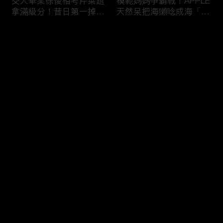
交大畢業徐俊相考芹菜題
模範媽媽爭霸戰！APPLE
拿滿級分！昔日第一掉到
天然呆把海獺唸成海「ㄌ
後段班被尚樺笑：危險
ㄞˋ」！維尼媽自爆恥骨
啦！
常常打開？！
评论
您还没有登录，请先登录
陳佑昇直翻台語「一塔」
新竹百科全書邱臣遠入學
登录
讓城哥笑噴！張文綺「不
考試全對！吳娟瑜喊「70
知道玉米筍有皮」被虧：
年前奉子成婚」被城哥
你家境比較好啦！
笑：荒唐！
最新评论
最热
/
最新
快来抢沙发～
新聞主播大腦不如搞笑諧
多益960學霸一粒站穩校
星？岑永康絕地大反攻亂
排第一！自爆談過姊弟戀
喊：多吃番茄醬！
喊「弟弟比較會撒嬌」！