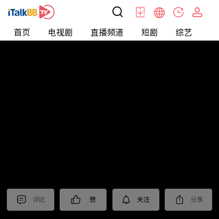
首页
电视剧
直播频道
短剧
综艺
电
北美
>
娱乐
>
全民星攻略
评论
赞
关注
分享