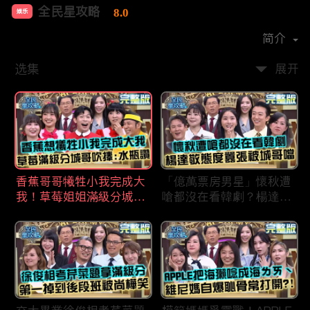
全民星攻略
8.0
娱乐
首播时间：
2020-09
简介
选集
展开
香蕉哥哥犧牲小我完成大
「億萬票房男星」懷秋遭
我！草莓姐姐滿級分城哥
嗆都沒在看韓劇？楊達敬
見風轉舵：水瓶座94讚！
態度囂張被城哥噹：這麼
討厭不容易！