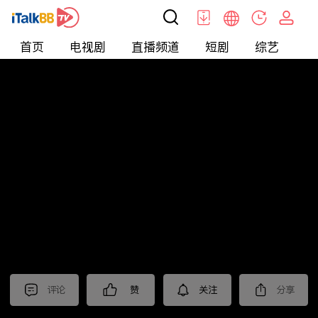
首页
电视剧
直播频道
短剧
综艺
电
北美
>
娱乐
>
全民星攻略
评论
赞
关注
分享