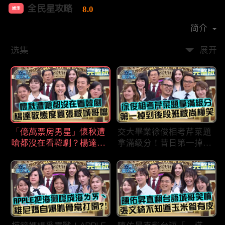
全民星攻略
8.0
娱乐
首播时间：
2020-09
简介
选集
展开
「億萬票房男星」懷秋遭
交大畢業徐俊相考芹菜題
嗆都沒在看韓劇？楊達敬
拿滿級分！昔日第一掉到
態度囂張被城哥噹：這麼
後段班被尚樺笑：危險
討厭不容易！
啦！