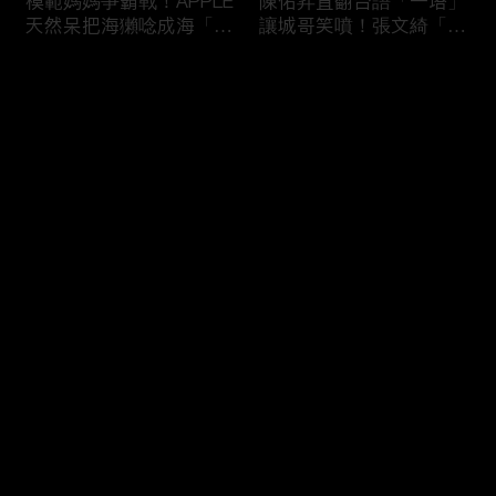
模範媽媽爭霸戰！APPLE
陳佑昇直翻台語「一塔」
天然呆把海獺唸成海「ㄌ
讓城哥笑噴！張文綺「不
ㄞˋ」！維尼媽自爆恥骨
知道玉米筍有皮」被虧：
常常打開？！
你家境比較好啦！
评论
您还没有登录，请先登录
新竹百科全書邱臣遠入學
新聞主播大腦不如搞笑諧
登录
考試全對！吳娟瑜喊「70
星？岑永康絕地大反攻亂
年前奉子成婚」被城哥
喊：多吃番茄醬！
笑：荒唐！
最新评论
最热
/
最新
快来抢沙发～
多益960學霸一粒站穩校
從墊底到第一！物理治療
排第一！自爆談過姊弟戀
師Kevin完美上演逆襲之
喊「弟弟比較會撒嬌」！
路！來賓嚇到起立鼓掌：
太精彩了！