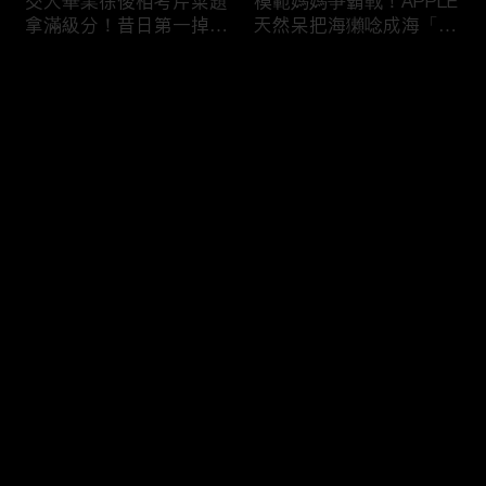
交大畢業徐俊相考芹菜題
模範媽媽爭霸戰！APPLE
拿滿級分！昔日第一掉到
天然呆把海獺唸成海「ㄌ
後段班被尚樺笑：危險
ㄞˋ」！維尼媽自爆恥骨
啦！
常常打開？！
评论
您还没有登录，请先登录
陳佑昇直翻台語「一塔」
新竹百科全書邱臣遠入學
登录
讓城哥笑噴！張文綺「不
考試全對！吳娟瑜喊「70
知道玉米筍有皮」被虧：
年前奉子成婚」被城哥
你家境比較好啦！
笑：荒唐！
最新评论
最热
/
最新
快来抢沙发～
新聞主播大腦不如搞笑諧
多益960學霸一粒站穩校
星？岑永康絕地大反攻亂
排第一！自爆談過姊弟戀
喊：多吃番茄醬！
喊「弟弟比較會撒嬌」！