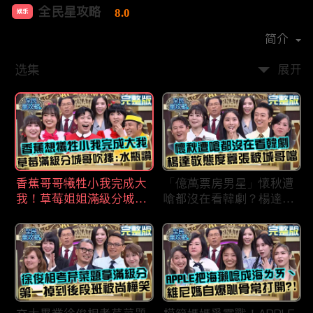
全民星攻略
8.0
娱乐
首播时间：
2020-09
简介
选集
展开
香蕉哥哥犧牲小我完成大
「億萬票房男星」懷秋遭
我！草莓姐姐滿級分城哥
嗆都沒在看韓劇？楊達敬
見風轉舵：水瓶座94讚！
態度囂張被城哥噹：這麼
討厭不容易！