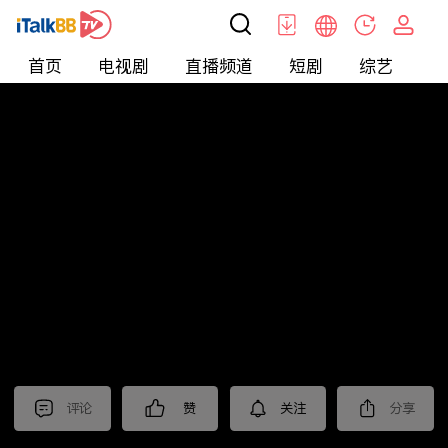
首页
电视剧
直播频道
短剧
综艺
电
北美
>
娱乐
>
全民星攻略
评论
赞
关注
分享