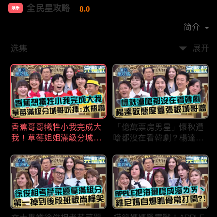
全民星攻略
8.0
娱乐
首播时间：
2020-09
简介
选集
展开
香蕉哥哥犧牲小我完成大
「億萬票房男星」懷秋遭
我！草莓姐姐滿級分城哥
嗆都沒在看韓劇？楊達敬
見風轉舵：水瓶座94讚！
態度囂張被城哥噹：這麼
討厭不容易！