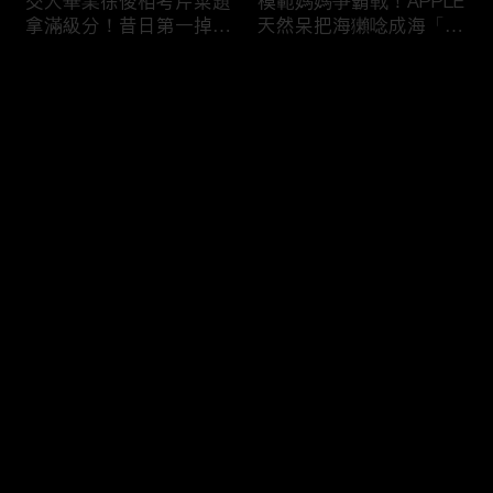
交大畢業徐俊相考芹菜題
模範媽媽爭霸戰！APPLE
拿滿級分！昔日第一掉到
天然呆把海獺唸成海「ㄌ
後段班被尚樺笑：危險
ㄞˋ」！維尼媽自爆恥骨
啦！
常常打開？！
评论
您还没有登录，请先登录
陳佑昇直翻台語「一塔」
新竹百科全書邱臣遠入學
登录
讓城哥笑噴！張文綺「不
考試全對！吳娟瑜喊「70
知道玉米筍有皮」被虧：
年前奉子成婚」被城哥
你家境比較好啦！
笑：荒唐！
最新评论
最热
/
最新
快来抢沙发～
新聞主播大腦不如搞笑諧
多益960學霸一粒站穩校
星？岑永康絕地大反攻亂
排第一！自爆談過姊弟戀
喊：多吃番茄醬！
喊「弟弟比較會撒嬌」！