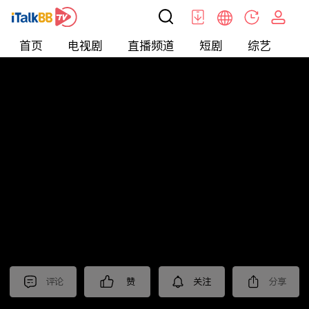
首页
电视剧
直播频道
短剧
综艺
电
北美
>
娱乐
>
全民星攻略
评论
赞
关注
分享