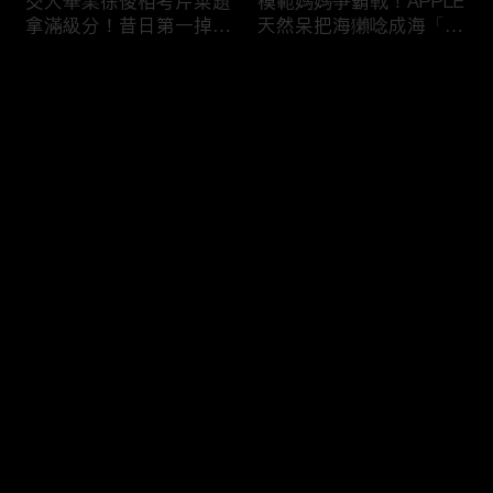
交大畢業徐俊相考芹菜題
模範媽媽爭霸戰！APPLE
拿滿級分！昔日第一掉到
天然呆把海獺唸成海「ㄌ
後段班被尚樺笑：危險
ㄞˋ」！維尼媽自爆恥骨
啦！
常常打開？！
评论
您还没有登录，请先登录
陳佑昇直翻台語「一塔」
新竹百科全書邱臣遠入學
登录
讓城哥笑噴！張文綺「不
考試全對！吳娟瑜喊「70
知道玉米筍有皮」被虧：
年前奉子成婚」被城哥
你家境比較好啦！
笑：荒唐！
最新评论
最热
/
最新
快来抢沙发～
新聞主播大腦不如搞笑諧
多益960學霸一粒站穩校
星？岑永康絕地大反攻亂
排第一！自爆談過姊弟戀
喊：多吃番茄醬！
喊「弟弟比較會撒嬌」！