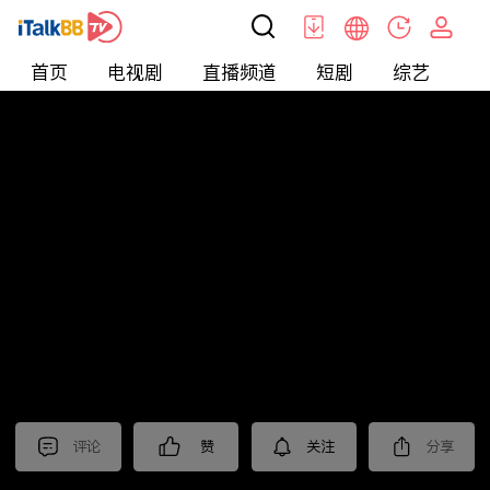
首页
电视剧
直播频道
短剧
综艺
电
北美
>
娱乐
>
全民星攻略
评论
赞
关注
分享