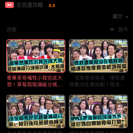
全民星攻略
8.0
娱乐
首播时间：
2020-09
简介
选集
展开
香蕉哥哥犧牲小我完成大
「億萬票房男星」懷秋遭
我！草莓姐姐滿級分城哥
嗆都沒在看韓劇？楊達敬
見風轉舵：水瓶座94讚！
態度囂張被城哥噹：這麼
討厭不容易！