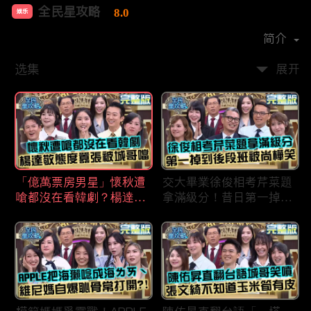
全民星攻略
8.0
娱乐
首播时间：
2020-09
简介
选集
展开
「億萬票房男星」懷秋遭
交大畢業徐俊相考芹菜題
嗆都沒在看韓劇？楊達敬
拿滿級分！昔日第一掉到
態度囂張被城哥噹：這麼
後段班被尚樺笑：危險
討厭不容易！
啦！