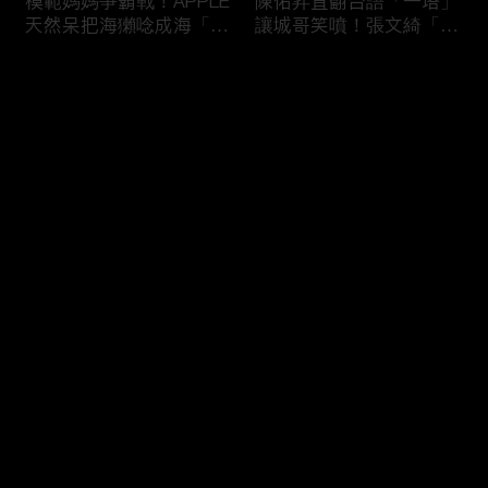
模範媽媽爭霸戰！APPLE
陳佑昇直翻台語「一塔」
天然呆把海獺唸成海「ㄌ
讓城哥笑噴！張文綺「不
ㄞˋ」！維尼媽自爆恥骨
知道玉米筍有皮」被虧：
常常打開？！
你家境比較好啦！
评论
您还没有登录，请先登录
新竹百科全書邱臣遠入學
新聞主播大腦不如搞笑諧
登录
考試全對！吳娟瑜喊「70
星？岑永康絕地大反攻亂
年前奉子成婚」被城哥
喊：多吃番茄醬！
笑：荒唐！
最新评论
最热
/
最新
快来抢沙发～
多益960學霸一粒站穩校
從墊底到第一！物理治療
排第一！自爆談過姊弟戀
師Kevin完美上演逆襲之
喊「弟弟比較會撒嬌」！
路！來賓嚇到起立鼓掌：
太精彩了！