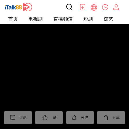
首页
电视剧
直播频道
短剧
综艺
电
北美
>
娱乐
>
全民星攻略
评论
赞
关注
分享