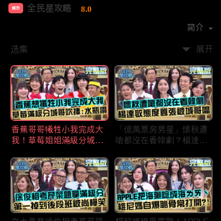
全民星攻略
8.0
娱乐
首播时间：
2020-09
简介
选集
展开
香蕉哥哥犧牲小我完成大
「億萬票房男星」懷秋遭
我！草莓姐姐滿級分城哥
嗆都沒在看韓劇？楊達敬
見風轉舵：水瓶座94讚！
態度囂張被城哥噹：這麼
討厭不容易！