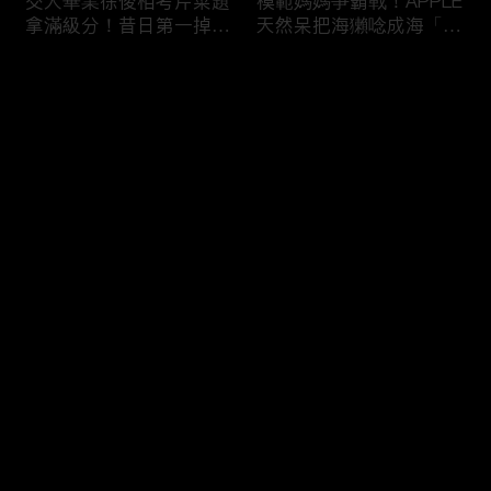
交大畢業徐俊相考芹菜題
模範媽媽爭霸戰！APPLE
拿滿級分！昔日第一掉到
天然呆把海獺唸成海「ㄌ
後段班被尚樺笑：危險
ㄞˋ」！維尼媽自爆恥骨
啦！
常常打開？！
评论
您还没有登录，请先登录
陳佑昇直翻台語「一塔」
新竹百科全書邱臣遠入學
登录
讓城哥笑噴！張文綺「不
考試全對！吳娟瑜喊「70
知道玉米筍有皮」被虧：
年前奉子成婚」被城哥
你家境比較好啦！
笑：荒唐！
最新评论
最热
/
最新
快来抢沙发～
新聞主播大腦不如搞笑諧
多益960學霸一粒站穩校
星？岑永康絕地大反攻亂
排第一！自爆談過姊弟戀
喊：多吃番茄醬！
喊「弟弟比較會撒嬌」！