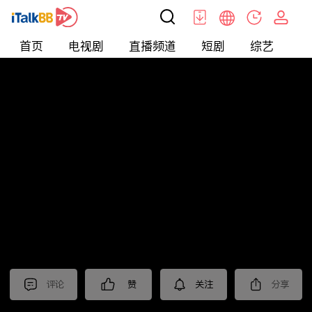
首页
电视剧
直播频道
短剧
综艺
电
北美
>
娱乐
>
全民星攻略
评论
赞
关注
分享