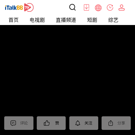
首页
电视剧
直播频道
短剧
综艺
电
北美
>
娱乐
>
全民星攻略
评论
赞
关注
分享