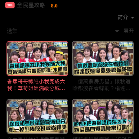
全民星攻略
8.0
娱乐
首播时间：
2020-09
简介
选集
展开
香蕉哥哥犧牲小我完成大
「億萬票房男星」懷秋遭
我！草莓姐姐滿級分城哥
嗆都沒在看韓劇？楊達敬
見風轉舵：水瓶座94讚！
態度囂張被城哥噹：這麼
討厭不容易！