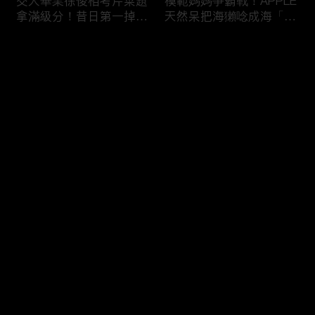
交大畢業徐俊相考芹菜題
模範媽媽爭霸戰！APPLE
拿滿級分！昔日第一掉到
天然呆把海獺唸成海「ㄌ
後段班被尚樺笑：危險
ㄞˋ」！維尼媽自爆恥骨
啦！
常常打開？！
评论
您还没有登录，请先登录
陳佑昇直翻台語「一塔」
新竹百科全書邱臣遠入學
登录
讓城哥笑噴！張文綺「不
考試全對！吳娟瑜喊「70
知道玉米筍有皮」被虧：
年前奉子成婚」被城哥
你家境比較好啦！
笑：荒唐！
最新评论
最热
/
最新
快来抢沙发～
新聞主播大腦不如搞笑諧
多益960學霸一粒站穩校
星？岑永康絕地大反攻亂
排第一！自爆談過姊弟戀
喊：多吃番茄醬！
喊「弟弟比較會撒嬌」！