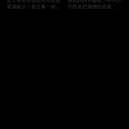
交大畢業徐俊相考芹菜題
模範媽媽爭霸戰！APPLE
拿滿級分！昔日第一掉到
天然呆把海獺唸成海「ㄌ
後段班被尚樺笑：危險
ㄞˋ」！維尼媽自爆恥骨
啦！
常常打開？！
评论
您还没有登录，请先登录
陳佑昇直翻台語「一塔」
新竹百科全書邱臣遠入學
登录
讓城哥笑噴！張文綺「不
考試全對！吳娟瑜喊「70
知道玉米筍有皮」被虧：
年前奉子成婚」被城哥
你家境比較好啦！
笑：荒唐！
最新评论
最热
/
最新
快来抢沙发～
新聞主播大腦不如搞笑諧
多益960學霸一粒站穩校
星？岑永康絕地大反攻亂
排第一！自爆談過姊弟戀
喊：多吃番茄醬！
喊「弟弟比較會撒嬌」！