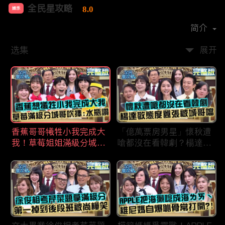
全民星攻略
8.0
娱乐
首播时间：
2020-09
简介
选集
展开
香蕉哥哥犧牲小我完成大
「億萬票房男星」懷秋遭
我！草莓姐姐滿級分城哥
嗆都沒在看韓劇？楊達敬
見風轉舵：水瓶座94讚！
態度囂張被城哥噹：這麼
討厭不容易！