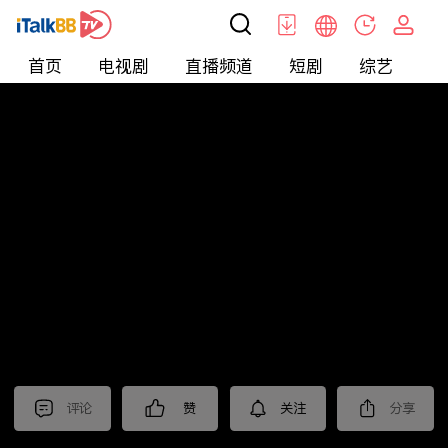
首页
电视剧
直播频道
短剧
综艺
电
北美
>
娱乐
>
全民星攻略
评论
赞
关注
分享