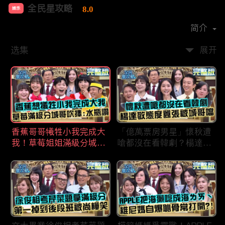
全民星攻略
8.0
娱乐
首播时间：
2020-09
简介
选集
展开
香蕉哥哥犧牲小我完成大
「億萬票房男星」懷秋遭
我！草莓姐姐滿級分城哥
嗆都沒在看韓劇？楊達敬
見風轉舵：水瓶座94讚！
態度囂張被城哥噹：這麼
討厭不容易！