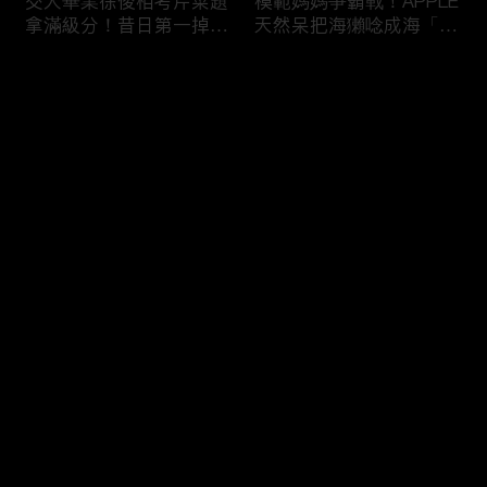
交大畢業徐俊相考芹菜題
模範媽媽爭霸戰！APPLE
拿滿級分！昔日第一掉到
天然呆把海獺唸成海「ㄌ
後段班被尚樺笑：危險
ㄞˋ」！維尼媽自爆恥骨
啦！
常常打開？！
评论
您还没有登录，请先登录
陳佑昇直翻台語「一塔」
新竹百科全書邱臣遠入學
登录
讓城哥笑噴！張文綺「不
考試全對！吳娟瑜喊「70
知道玉米筍有皮」被虧：
年前奉子成婚」被城哥
你家境比較好啦！
笑：荒唐！
最新评论
最热
/
最新
快来抢沙发～
新聞主播大腦不如搞笑諧
多益960學霸一粒站穩校
星？岑永康絕地大反攻亂
排第一！自爆談過姊弟戀
喊：多吃番茄醬！
喊「弟弟比較會撒嬌」！