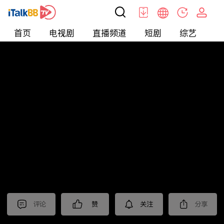
首页
电视剧
直播频道
短剧
综艺
电
北美
>
娱乐
>
全民星攻略
评论
赞
关注
分享