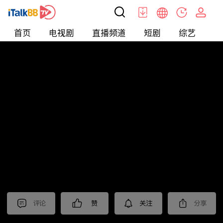
首页
电视剧
直播频道
短剧
综艺
电
北美
>
娱乐
>
全民星攻略
评论
赞
关注
分享