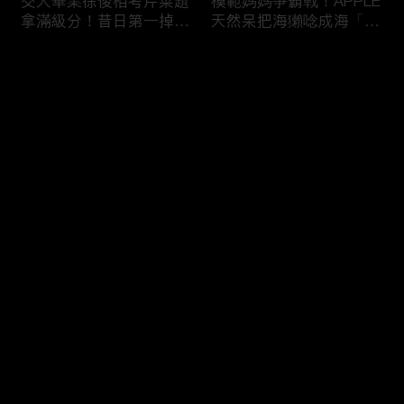
交大畢業徐俊相考芹菜題
模範媽媽爭霸戰！APPLE
拿滿級分！昔日第一掉到
天然呆把海獺唸成海「ㄌ
後段班被尚樺笑：危險
ㄞˋ」！維尼媽自爆恥骨
啦！
常常打開？！
评论
您还没有登录，请先登录
陳佑昇直翻台語「一塔」
新竹百科全書邱臣遠入學
登录
讓城哥笑噴！張文綺「不
考試全對！吳娟瑜喊「70
知道玉米筍有皮」被虧：
年前奉子成婚」被城哥
你家境比較好啦！
笑：荒唐！
最新评论
最热
/
最新
快来抢沙发～
新聞主播大腦不如搞笑諧
多益960學霸一粒站穩校
星？岑永康絕地大反攻亂
排第一！自爆談過姊弟戀
喊：多吃番茄醬！
喊「弟弟比較會撒嬌」！