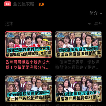
全民星攻略
8.0
娱乐
首播时间：
2020-09
简介
选集
展开
香蕉哥哥犧牲小我完成大
「億萬票房男星」懷秋遭
我！草莓姐姐滿級分城哥
嗆都沒在看韓劇？楊達敬
見風轉舵：水瓶座94讚！
態度囂張被城哥噹：這麼
討厭不容易！