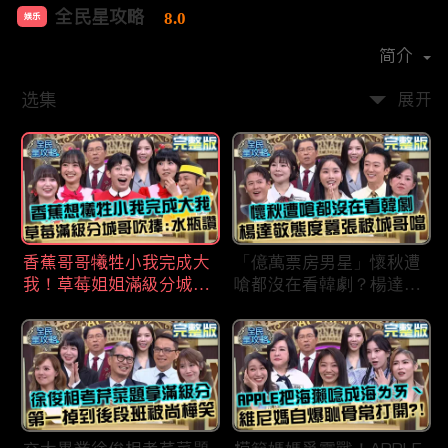
全民星攻略
8.0
娱乐
首播时间：
2020-09
简介
选集
展开
香蕉哥哥犧牲小我完成大
「億萬票房男星」懷秋遭
我！草莓姐姐滿級分城哥
嗆都沒在看韓劇？楊達敬
見風轉舵：水瓶座94讚！
態度囂張被城哥噹：這麼
討厭不容易！