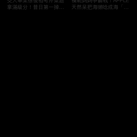
交大畢業徐俊相考芹菜題
模範媽媽爭霸戰！APPLE
拿滿級分！昔日第一掉到
天然呆把海獺唸成海「ㄌ
後段班被尚樺笑：危險
ㄞˋ」！維尼媽自爆恥骨
啦！
常常打開？！
评论
您还没有登录，请先登录
陳佑昇直翻台語「一塔」
新竹百科全書邱臣遠入學
登录
讓城哥笑噴！張文綺「不
考試全對！吳娟瑜喊「70
知道玉米筍有皮」被虧：
年前奉子成婚」被城哥
你家境比較好啦！
笑：荒唐！
最新评论
最热
/
最新
快来抢沙发～
新聞主播大腦不如搞笑諧
多益960學霸一粒站穩校
星？岑永康絕地大反攻亂
排第一！自爆談過姊弟戀
喊：多吃番茄醬！
喊「弟弟比較會撒嬌」！