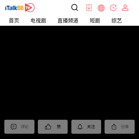
首页
电视剧
直播频道
短剧
综艺
电
北美
>
娱乐
>
全民星攻略
评论
赞
关注
分享