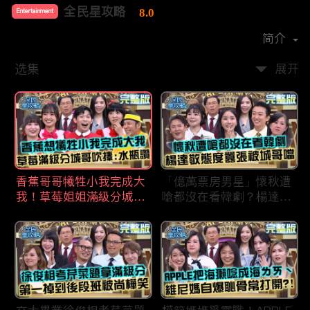
全民星攻略
8.0
Entertainment
首播时间：
2020-09
简介
选集
展开
香蕉哥哥犧牲小我完成大
「億萬票房男星」懷秋遭
我！草莓姐姐滿級分城哥
嗆都沒在看韓劇？楊達敬
見風轉舵：水瓶座94讚！
態度囂張被城哥噹：這麼
討厭不容易！