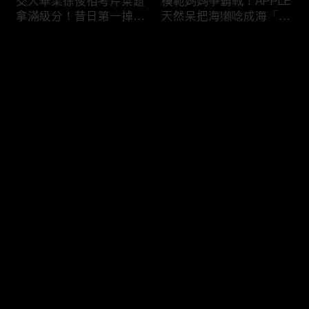
交大畢業徐俊相考芹菜題
模範媽媽爭霸戰！APPLE
拿滿級分！昔日第一掉到
天然呆把海獺唸成海「ㄌ
後段班被尚樺笑：危險
ㄞˋ」！維尼媽自爆恥骨
啦！
常常打開？！
评论
您还没有登录，请先登录
陳佑昇直翻台語「一塔」
新竹百科全書邱臣遠入學
登录
讓城哥笑噴！張文綺「不
考試全對！吳娟瑜喊「70
知道玉米筍有皮」被虧：
年前奉子成婚」被城哥
你家境比較好啦！
笑：荒唐！
最新评论
最热
/
最新
快来抢沙发～
新聞主播大腦不如搞笑諧
多益960學霸一粒站穩校
星？岑永康絕地大反攻亂
排第一！自爆談過姊弟戀
喊：多吃番茄醬！
喊「弟弟比較會撒嬌」！