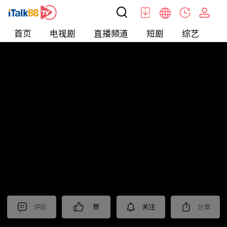
首页
电视剧
直播频道
短剧
综艺
电
北美
>
Entertainment
>
全民星攻略
评论
赞
关注
分享