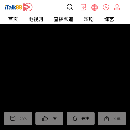
首页
电视剧
直播频道
短剧
综艺
电
北美
>
娱乐
>
全民星攻略
评论
赞
关注
分享