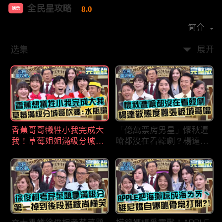
全民星攻略
8.0
娱乐
首播时间：
2020-09
简介
选集
展开
香蕉哥哥犧牲小我完成大
「億萬票房男星」懷秋遭
我！草莓姐姐滿級分城哥
嗆都沒在看韓劇？楊達敬
見風轉舵：水瓶座94讚！
態度囂張被城哥噹：這麼
討厭不容易！