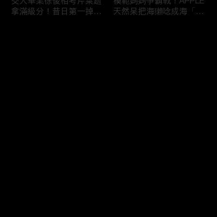
交大畢業徐俊相考芹菜題
模範媽媽爭霸戰！APPLE
拿滿級分！昔日第一掉到
天然呆把海獺唸成海「ㄌ
後段班被尚樺笑：危險
ㄞˋ」！維尼媽自爆恥骨
啦！
常常打開？！
评论
您还没有登录，请先登录
陳佑昇直翻台語「一塔」
新竹百科全書邱臣遠入學
登录
讓城哥笑噴！張文綺「不
考試全對！吳娟瑜喊「70
知道玉米筍有皮」被虧：
年前奉子成婚」被城哥
你家境比較好啦！
笑：荒唐！
最新评论
最热
/
最新
快来抢沙发～
新聞主播大腦不如搞笑諧
多益960學霸一粒站穩校
星？岑永康絕地大反攻亂
排第一！自爆談過姊弟戀
喊：多吃番茄醬！
喊「弟弟比較會撒嬌」！