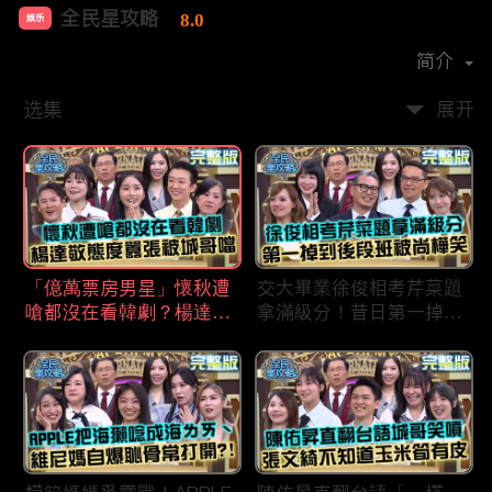
全民星攻略
8.0
娱乐
首播时间：
2020-09
简介
选集
展开
「億萬票房男星」懷秋遭
交大畢業徐俊相考芹菜題
嗆都沒在看韓劇？楊達敬
拿滿級分！昔日第一掉到
態度囂張被城哥噹：這麼
後段班被尚樺笑：危險
討厭不容易！
啦！