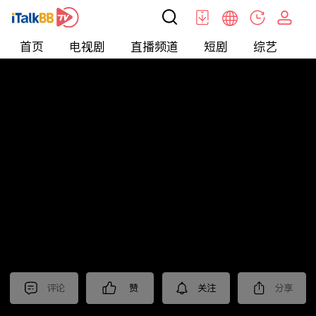
首页
电视剧
直播频道
短剧
综艺
电
北美
>
娱乐
>
全民星攻略
评论
赞
关注
分享