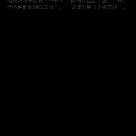
模範媽媽爭霸戰！APPLE
陳佑昇直翻台語「一塔」
天然呆把海獺唸成海「ㄌ
讓城哥笑噴！張文綺「不
ㄞˋ」！維尼媽自爆恥骨
知道玉米筍有皮」被虧：
常常打開？！
你家境比較好啦！
评论
您还没有登录，请先登录
新竹百科全書邱臣遠入學
新聞主播大腦不如搞笑諧
登录
考試全對！吳娟瑜喊「70
星？岑永康絕地大反攻亂
年前奉子成婚」被城哥
喊：多吃番茄醬！
笑：荒唐！
最新评论
最热
/
最新
快来抢沙发～
多益960學霸一粒站穩校
從墊底到第一！物理治療
排第一！自爆談過姊弟戀
師Kevin完美上演逆襲之
喊「弟弟比較會撒嬌」！
路！來賓嚇到起立鼓掌：
太精彩了！