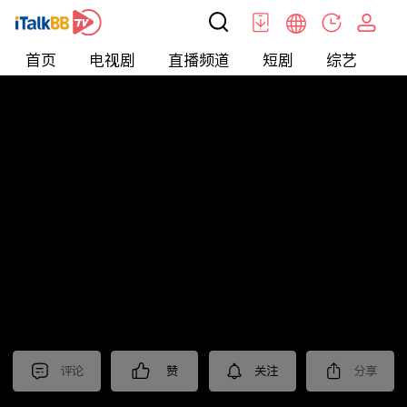
首页
电视剧
直播频道
短剧
综艺
电
北美
>
娱乐
>
全民星攻略
评论
赞
关注
分享