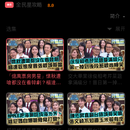
全民星攻略
8.0
娱乐
首播时间：
2020-09
简介
选集
展开
「億萬票房男星」懷秋遭
交大畢業徐俊相考芹菜題
嗆都沒在看韓劇？楊達敬
拿滿級分！昔日第一掉到
態度囂張被城哥噹：這麼
後段班被尚樺笑：危險
討厭不容易！
啦！