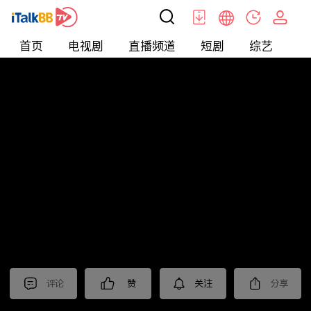
首页
电视剧
直播频道
短剧
综艺
电
北美
>
新闻
>
东森晚间新闻
评论
赞
关注
分享