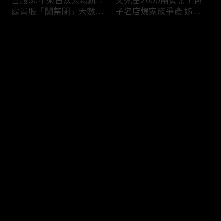
台股30年來首次大鬆綁！
父死留2000兩黃金！包
處置股「關禁閉」天數砍
子名店爆家族爭產 姊弟
半 撮合通通改2分鐘！
為5千萬遺產開撕
评论
您还没有登录，请先登录
穿牆大盜「搬金庫三千萬
熊本7.1強震八代市地標
登录
不留指紋」三道保全都失
大煙囪「攔腰折斷」！墓
靈！賊王獄中見「犯案手
碑狂跳根部斷裂
法」求假釋寫檢舉信：我
徒弟偷的！
最新评论
最热
/
最新
快来抢沙发～
台股爆量縮震盪失守
范斯要求軍機送兒子打高
43K！終場收跌20點「台
爾夫？「內部引發怨言」
積電」平盤2350元 專家
美特勤人員遭調查／川普
看好第四季直衝5萬點
見道奇問「誰是比較好的