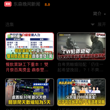
东森晚间新闻
8.0
新闻
首播时间：
2020-09
简介
选集
展开
餐飲業缺工下重本！ 雙
自卑男離婚陸配「仍住一
月祭百萬獎金 鼎泰豐王
起希望挽回」？！不爽前
品狂灑萬元搶人才
妻結識新歡「亂刀砍死新
男友」？！ 17歲惡狼闖
女生宿舍！女大生遭竊
2300元＋半裸窒息亡
《重案組》！