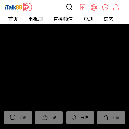
首页
电视剧
直播频道
短剧
综艺
电
北美
>
新闻
>
东森晚间新闻
评论
赞
关注
分享