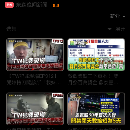
东森晚间新闻
8.0
新闻
首播时间：
2020-09
简介
选集
展开
【TW犯罪現場EP912】
餐飲業缺工下重本！ 雙
兇嫌持刀闖診所「我妹在
月祭百萬獎金 鼎泰豐王
哪？」勇牙醫為護同事喪
品狂灑萬元搶人才
命 遺孀淚崩：搶救機會
都無！