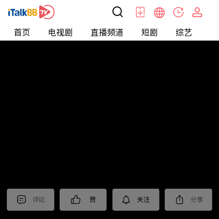
首页
电视剧
直播频道
短剧
综艺
电
北美
>
新闻
>
东森晚间新闻
评论
赞
关注
分享