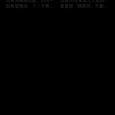
自卑男離婚陸配「仍住一
台股30年來首次大鬆綁！
起希望挽回」？！不爽前
處置股「關禁閉」天數砍
妻結識新歡「亂刀砍死新
半 撮合通通改2分鐘！
男友」？！ 17歲惡狼闖
评论
女生宿舍！女大生遭竊
2300元＋半裸窒息亡
《重案組》！
您还没有登录，请先登录
父死留2000兩黃金！包
穿牆大盜「搬金庫三千萬
登录
子名店爆家族爭產 姊弟
不留指紋」三道保全都失
為5千萬遺產開撕
靈！賊王獄中見「犯案手
法」求假釋寫檢舉信：我
徒弟偷的！
最新评论
最热
/
最新
快来抢沙发～
熊本7.1強震八代市地標
台股爆量縮震盪失守
大煙囪「攔腰折斷」！墓
43K！終場收跌20點「台
碑狂跳根部斷裂
積電」平盤2350元 專家
看好第四季直衝5萬點