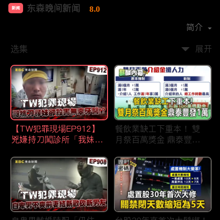
东森晚间新闻
8.0
新闻
首播时间：
2020-09
简介
选集
展开
【TW犯罪現場EP912】
餐飲業缺工下重本！ 雙
兇嫌持刀闖診所「我妹在
月祭百萬獎金 鼎泰豐王
哪？」勇牙醫為護同事喪
品狂灑萬元搶人才
命 遺孀淚崩：搶救機會
都無！