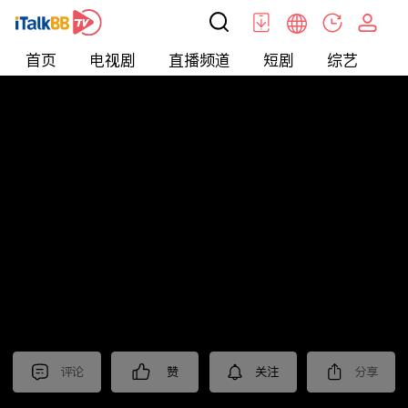
首页
电视剧
直播频道
短剧
综艺
电
北美
>
新闻
>
东森晚间新闻
评论
赞
关注
分享