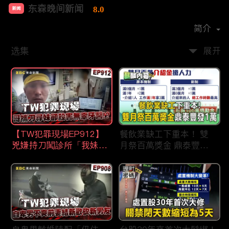
东森晚间新闻
8.0
新闻
首播时间：
2020-09
简介
选集
展开
【TW犯罪現場EP912】
餐飲業缺工下重本！ 雙
兇嫌持刀闖診所「我妹在
月祭百萬獎金 鼎泰豐王
哪？」勇牙醫為護同事喪
品狂灑萬元搶人才
命 遺孀淚崩：搶救機會
都無！