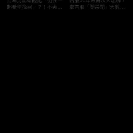
自卑男離婚陸配「仍住一
台股30年來首次大鬆綁！
起希望挽回」？！不爽前
處置股「關禁閉」天數砍
妻結識新歡「亂刀砍死新
半 撮合通通改2分鐘！
男友」？！ 17歲惡狼闖
评论
女生宿舍！女大生遭竊
2300元＋半裸窒息亡
《重案組》！
您还没有登录，请先登录
父死留2000兩黃金！包
穿牆大盜「搬金庫三千萬
登录
子名店爆家族爭產 姊弟
不留指紋」三道保全都失
為5千萬遺產開撕
靈！賊王獄中見「犯案手
法」求假釋寫檢舉信：我
徒弟偷的！
最新评论
最热
/
最新
快来抢沙发～
熊本7.1強震八代市地標
台股爆量縮震盪失守
大煙囪「攔腰折斷」！墓
43K！終場收跌20點「台
碑狂跳根部斷裂
積電」平盤2350元 專家
看好第四季直衝5萬點