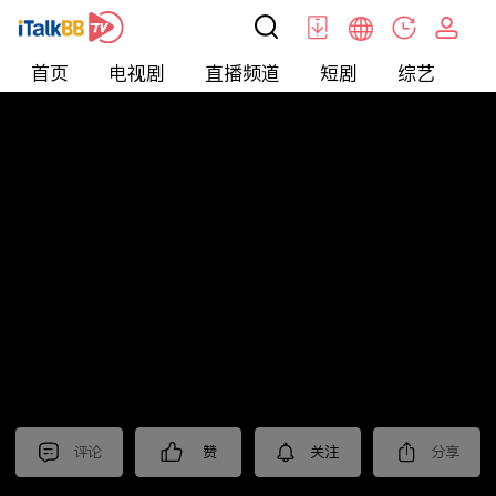
首页
电视剧
直播频道
短剧
综艺
电
北美
>
新闻
>
东森晚间新闻
评论
赞
关注
分享