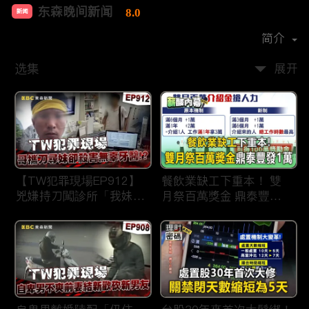
东森晚间新闻
8.0
新闻
首播时间：
2020-09
简介
选集
展开
【TW犯罪現場EP912】
餐飲業缺工下重本！ 雙
兇嫌持刀闖診所「我妹在
月祭百萬獎金 鼎泰豐王
哪？」勇牙醫為護同事喪
品狂灑萬元搶人才
命 遺孀淚崩：搶救機會
都無！