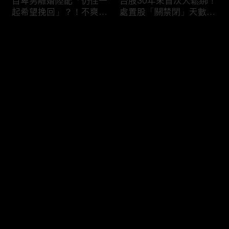
自卑男離婚陸配「仍住一
台股30年來首次大鬆綁！
起希望挽回」？！不爽前
處置股「關禁閉」天數砍
妻結識新歡「亂刀砍死新
半 撮合通通改2分鐘！
男友」？！ 17歲惡狼闖
评论
女生宿舍！女大生遭竊
2300元＋半裸窒息亡
《重案組》！
您还没有登录，请先登录
父死留2000兩黃金！包
穿牆大盜「搬金庫三千萬
登录
子名店爆家族爭產 姊弟
不留指紋」三道保全都失
為5千萬遺產開撕
靈！賊王獄中見「犯案手
法」求假釋寫檢舉信：我
徒弟偷的！
最新评论
最热
/
最新
快来抢沙发～
熊本7.1強震八代市地標
台股爆量縮震盪失守
大煙囪「攔腰折斷」！墓
43K！終場收跌20點「台
碑狂跳根部斷裂
積電」平盤2350元 專家
看好第四季直衝5萬點