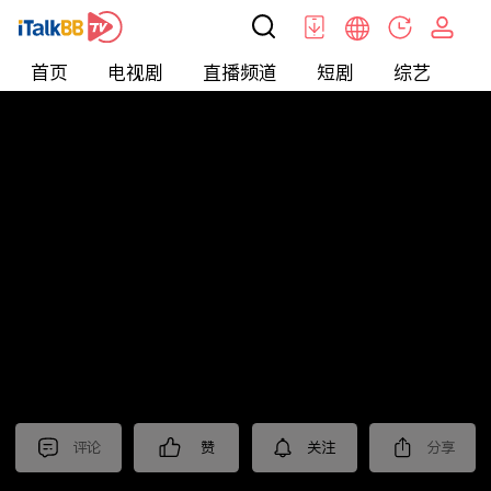
首页
电视剧
直播频道
短剧
综艺
电
北美
>
新闻
>
东森晚间新闻
评论
赞
关注
分享