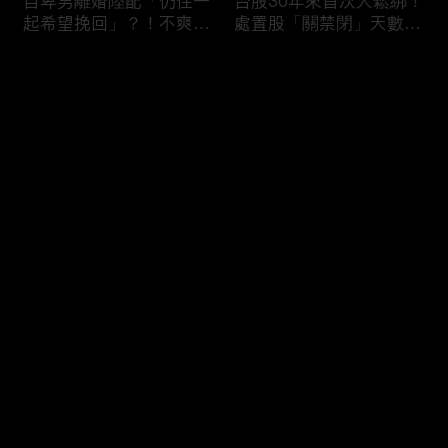
自卑男離婚陸配「仍住一
台股30年來首次大鬆綁！
起希望挽回」？！不爽前
處置股「關禁閉」天數砍
妻結識新歡「亂刀砍死新
半 撮合通通改2分鐘！
男友」？！ 17歲惡狼闖
评论
女生宿舍！女大生遭竊
2300元＋半裸窒息亡
《重案組》！
您还没有登录，请先登录
父死留2000兩黃金！包
穿牆大盜「搬金庫三千萬
登录
子名店爆家族爭產 姊弟
不留指紋」三道保全都失
為5千萬遺產開撕
靈！賊王獄中見「犯案手
法」求假釋寫檢舉信：我
徒弟偷的！
最新评论
最热
/
最新
快来抢沙发～
熊本7.1強震八代市地標
台股爆量縮震盪失守
大煙囪「攔腰折斷」！墓
43K！終場收跌20點「台
碑狂跳根部斷裂
積電」平盤2350元 專家
看好第四季直衝5萬點