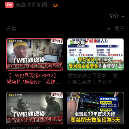
东森晚间新闻
8.0
新闻
首播时间：
2020-09
简介
选集
展开
【TW犯罪現場EP912】
餐飲業缺工下重本！ 雙
兇嫌持刀闖診所「我妹在
月祭百萬獎金 鼎泰豐王
哪？」勇牙醫為護同事喪
品狂灑萬元搶人才
命 遺孀淚崩：搶救機會
都無！